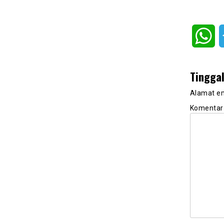
Wh
Tingga
Alamat em
Komenta