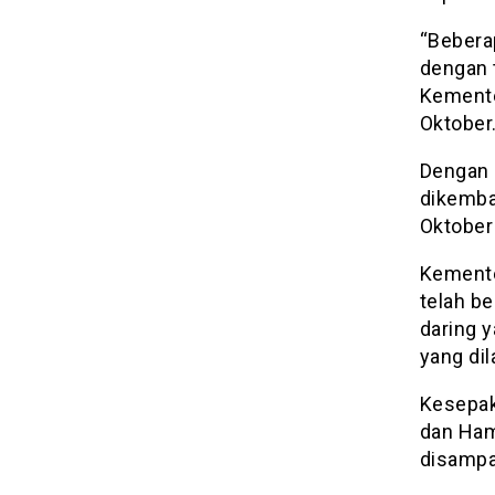
“Bebera
dengan 
Kemente
Oktober
Dengan p
dikembal
Oktober
Kemente
telah be
daring 
yang dil
Kesepak
dan Ham
disampa