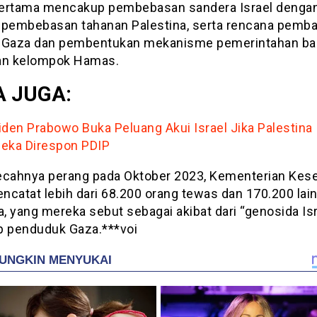
ertama mencakup pembebasan sandera Israel denga
 pembebasan tahanan Palestina, serta rencana pemb
 Gaza dan pembentukan mekanisme pemerintahan ba
an kelompok Hamas.
 JUGA:
iden Prabowo Buka Peluang Akui Israel Jika Palestina
eka Direspon PDIP
ecahnya perang pada Oktober 2023, Kementerian Kes
ncatat lebih dari 68.200 orang tewas dan 170.200 lai
a, yang mereka sebut sebagai akibat dari “genosida Isr
p penduduk Gaza.***voi