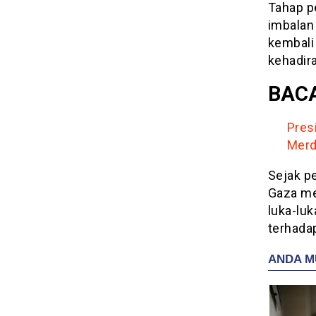
Tahap p
imbalan
kembali
kehadir
BACA
Pres
Merd
Sejak p
Gaza me
luka-luk
terhada