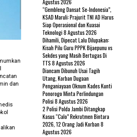
Agustus 2026
“Gembleng Dansat Se-Indonesia”,
KSAD Maruli: Prajurit TNI AD Harus
Siap Operasional dan Kuasai
Teknologi
8 Agustus 2026
Dihamili, Dipecat Lalu Dilupakan:
Kisah Pilu Guru PPPK Bijaepunu vs
Sekdes yang Masih Bertugas Di
umumkan
TTS
8 Agustus 2026
l
Diancam Dibunuh Usai Tagih
encatan
Utang, Korban Dugaan
amin dan
Penganiayaan Oknum Kades Kunti
Ponorogo Minta Perlindungan
Polisi
8 Agustus 2026
medis
2 Polisi Polda Jambi Ditangkap
okol
Kasus “Calo” Rekrutmen Bintara
2026, 12 Orang Jadi Korban
8
alikan
Agustus 2026