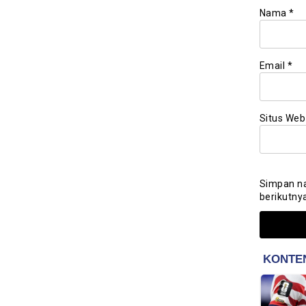
Nama
*
Email
*
Situs Web
Simpan na
berikutny