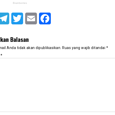
atsApp
Telegram
Twitter
Email
Facebook
lkan Balasan
ail Anda tidak akan dipublikasikan.
Ruas yang wajib ditandai
*
r
*