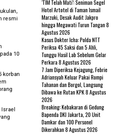
‘TIM Telah Mati’: Seniman Segel
Hotel Artotel di Taman Ismail
ukulan,
Marzuki, Desak Audit Jakpro
n resmi
hingga Megawati Turun Tangan
8
Agustus 2026
Kasus Dokter Icha: Polda NTT
h
Periksa 45 Saksi dan 5 Ahli,
 pada 10
Tunggu Hasil Lab Sebelum Gelar
Perkara
8 Agustus 2026
7 Jam Diperiksa Kejagung, Febrie
5 korban
Adriansyah Keluar Pakai Rompi
tem
Tahanan dan Borgol, Langsung
orang
Dibawa ke Rutan KPK
8 Agustus
2026
Breaking: Kebakaran di Gedung
Israel
Bapenda DKI Jakarta, 20 Unit
yang
Damkar dan 100 Personel
Dikerahkan
8 Agustus 2026