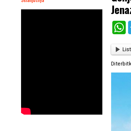
Jena
Genjatan
Senjata,
Israel
Wh
Serahkan
15
Jenazah
List
Warga
Palestina
Diterbit
ke
Gaza