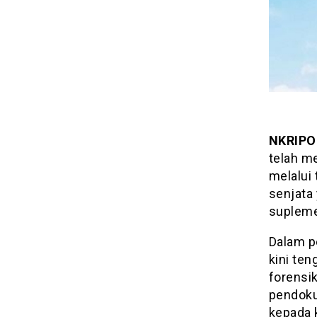
NKRIPO
telah me
melalui
senjata 
suplem
Dalam p
kini te
forensi
pendoku
kepada 