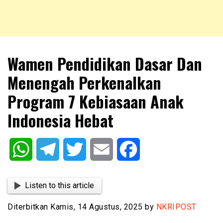
NKRIPOST – VOX POPULI PRO PATRIA
NKRIPOST
Wamen Pendidikan Dasar Dan
Menengah Perkenalkan
Program 7 Kebiasaan Anak
Indonesia Hebat
WhatsApp
Telegram
Twitter
Email
Facebook
Listen to this article
Diterbitkan Kamis, 14 Agustus, 2025 by
NKRIPOST