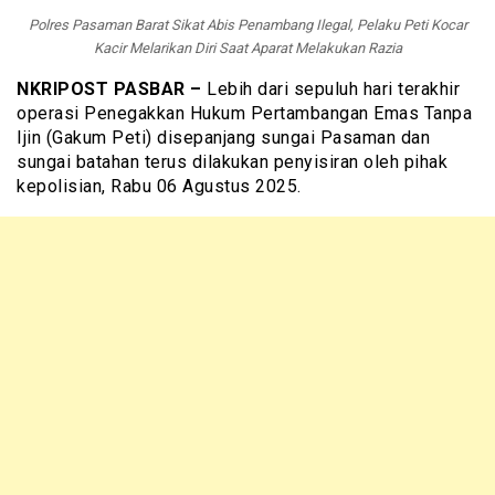
Polres Pasaman Barat Sikat Abis Penambang Ilegal, Pelaku Peti Kocar
Kacir Melarikan Diri Saat Aparat Melakukan Razia
NKRIPOST PASBAR –
Lebih dari sepuluh hari terakhir
operasi Penegakkan Hukum Pertambangan Emas Tanpa
Ijin (Gakum Peti) disepanjang sungai Pasaman dan
sungai batahan terus dilakukan penyisiran oleh pihak
kepolisian, Rabu 06 Agustus 2025.