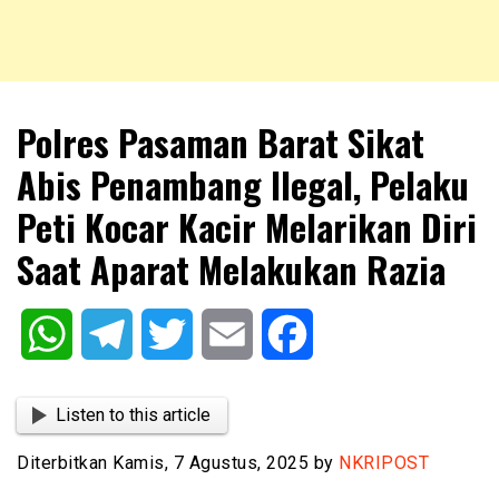
NKRIPOST – VOX POPULI PRO PATRIA
NKRIPOST
Polres Pasaman Barat Sikat
Abis Penambang Ilegal, Pelaku
Peti Kocar Kacir Melarikan Diri
Saat Aparat Melakukan Razia
WhatsApp
Telegram
Twitter
Email
Facebook
Listen to this article
Diterbitkan Kamis, 7 Agustus, 2025 by
NKRIPOST