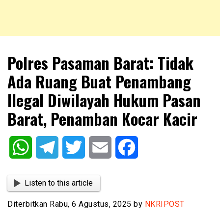
NKRIPOST – VOX POPULI PRO PATRIA
NKRIPOST
Polres Pasaman Barat: Tidak
Ada Ruang Buat Penambang
Ilegal Diwilayah Hukum Pasan
Barat, Penamban Kocar Kacir
WhatsApp
Telegram
Twitter
Email
Facebook
Listen to this article
Diterbitkan Rabu, 6 Agustus, 2025 by
NKRIPOST