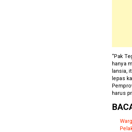
“Pak Te
hanya m
lansia, 
lepas ka
Pemprov
harus pr
BACA
Warg
Pela