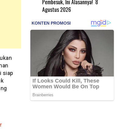
Pembesuk, Ini Alasannya!
8
Agustus 2026
bukan
man
i siap
uk
ang
r