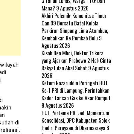
3 Tahun Lunas, Warga TTU: Dari
Mana?
9 Agustus 2026
Akhiri Polemik: Komunitas Timor
Oan 99 Bersatu Batal Kelola
Parkiran Simpang Lima Atambua,
Kembalikan Ke Pemkab Belu
9
Agustus 2026
Kisah Ben Mboi, Dokter Trikora
yang Ajarkan Prabowo 2 Hal: Cinta
wilayah
Rakyat dan Akal Sehat
9 Agustus
adi
2026
i
Ketum Nazaruddin Peringati HUT
Ke-1 PRI di Lampung, Perintahkan
Kader Tancap Gas ke Akar Rumput
di
8 Agustus 2026
makin
HUT Pertama PRI Jadi Momentum
an
Konsolidasi, DPC Kabupaten Solok
sudah di
Hadiri Perayaan di Dharmasraya
8
elisasi.