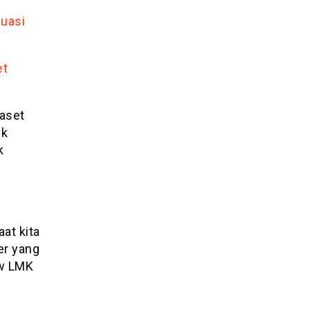
luasi
et
aset
uk
k
n
at kita
er yang
Rw LMK