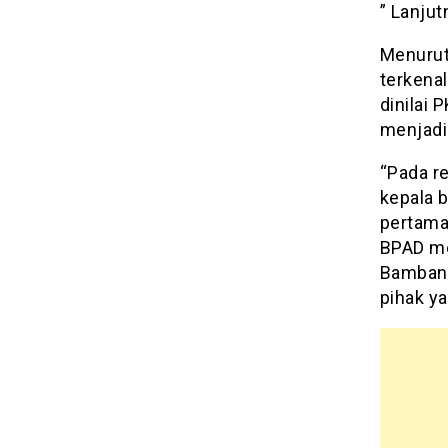
” Lanjut
Menurut
terkenal
dinilai
menjadi 
“Pada r
kepala 
pertama
BPAD me
Bambang
pihak y