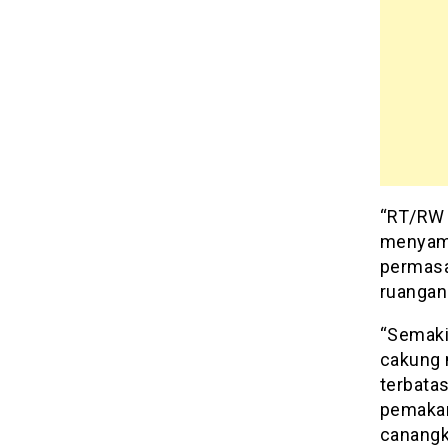
“RT/RW 
menyamp
permasa
ruangan
“Semaki
cakung 
terbata
pemakam
canangka