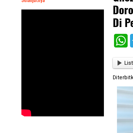
Doro
Ghozi
Zulazmi,
Di P
Anggota
DPRD
Jakarta
Wh
Dorong
Perluasan
Kawasan
List
Pemakaman
Di
Diterbit
Penggilingan