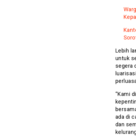
Warg
Kepa
Kant
Soro
Lebih l
untuk s
segera 
luarisa
perluas
“Kami d
kepenti
bersama
ada di 
dan sem
keluran