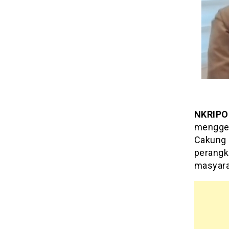
NKRIPO
menggel
Cakung 
perangk
masyara