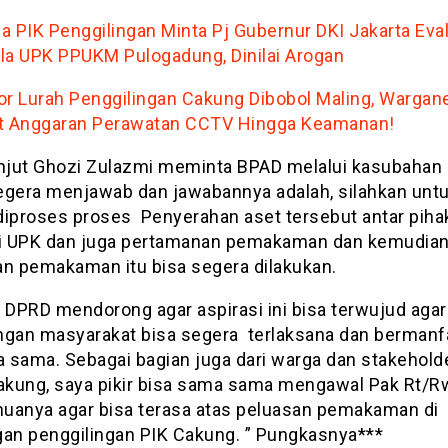
a PIK Penggilingan Minta Pj Gubernur DKI Jakarta Eva
la UPK PPUKM Pulogadung, Dinilai Arogan
or Lurah Penggilingan Cakung Dibobol Maling, Wargan
t Anggaran Perawatan CCTV Hingga Keamanan!
anjut Ghozi Zulazmi meminta BPAD melalui kasubahan 
egera menjawab dan jawabannya adalah, silahkan unt
diproses proses Penyerahan aset tersebut antar piha
si UPK dan juga pertamanan pemakaman dan kemudia
an pemakaman itu bisa segera dilakukan.
i DPRD mendorong agar aspirasi ini bisa terwujud agar
ngan masyarakat bisa segera terlaksana dan bermanfa
 sama. Sebagai bagian juga dari warga dan stakehold
cakung, saya pikir bisa sama sama mengawal Pak Rt/
uanya agar bisa terasa atas peluasan pemakaman di
gan penggilingan PIK Cakung. ” Pungkasnya***