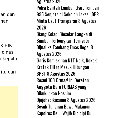
Agustus 2026
Polisi Bantah Lamban Usut Temuan
995 Senjata di Sekolah Jaksel, DPR
kan dan
Minta Usut Transparan
8 Agustus
ahan
2026
Biang Keladi Biosolar Langka di
Sumbar Terbongkar! Ternyata
K PIK
Dijual ke Tambang Emas Ilegal
8
 dinas
Agustus 2026
i kepala
Garis Kemiskinan NTT Naik, Rokok
Kretek Filter Masuk Hitungan
tu dari
BPS!
8 Agustus 2026
Resmi 103 Ormas! Ini Deretan
Anggota Baru FORMAS yang
Dikukuhkan Hashim
Djojohadikusumo
8 Agustus 2026
Besuk Tahanan Bawa Makanan,
Kapolres Belu: Wajib Dicicipi Dulu