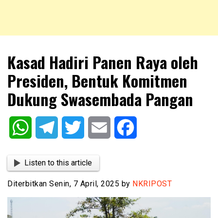
NKRIPOST – VOX POPULI PRO PATRIA
NKRIPOST
Kasad Hadiri Panen Raya oleh
Presiden, Bentuk Komitmen
Dukung Swasembada Pangan
WhatsApp
Telegram
Twitter
Email
Facebook
Listen to this article
Diterbitkan Senin, 7 April, 2025 by
NKRIPOST