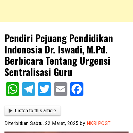
NKRIPOST – VOX POPULI PRO PATRIA
NKRIPOST
Pendiri Pejuang Pendidikan
Indonesia Dr. Iswadi, M.Pd.
Berbicara Tentang Urgensi
Sentralisasi Guru
WhatsApp
Telegram
Twitter
Email
Facebook
Listen to this article
Diterbitkan Sabtu, 22 Maret, 2025 by
NKRIPOST