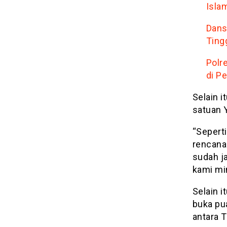
Isla
Dans
Ting
Polr
di P
Selain i
satuan 
“Sepert
rencana
sudah ja
kami min
Selain 
buka pu
antara 