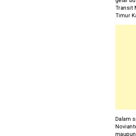
gelar bu
Transit
Timur K
Dalam s
Noviant
maupun r