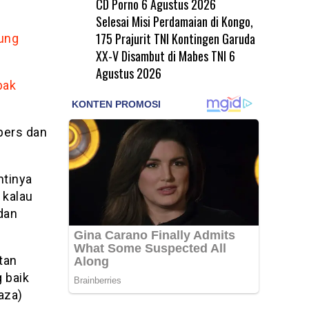
CD Porno
6 Agustus 2026
Selesai Misi Perdamaian di Kongo,
175 Prajurit TNI Kontingen Garuda
ung
XX-V Disambut di Mabes TNI
6
Agustus 2026
bak
 pers dan
ntinya
 kalau
 dan
tan
 baik
aza)