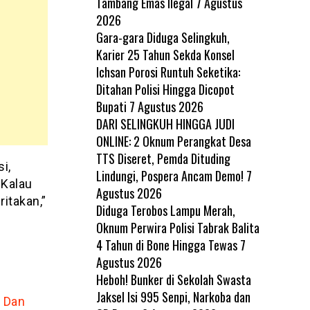
Tambang Emas Ilegal
7 Agustus
2026
Gara-gara Diduga Selingkuh,
Karier 25 Tahun Sekda Konsel
Ichsan Porosi Runtuh Seketika:
Ditahan Polisi Hingga Dicopot
Bupati
7 Agustus 2026
DARI SELINGKUH HINGGA JUDI
ONLINE: 2 Oknum Perangkat Desa
TTS Diseret, Pemda Dituding
i,
Lindungi, Pospera Ancam Demo!
7
 Kalau
Agustus 2026
itakan,”
Diduga Terobos Lampu Merah,
Oknum Perwira Polisi Tabrak Balita
4 Tahun di Bone Hingga Tewas
7
Agustus 2026
Heboh! Bunker di Sekolah Swasta
Jaksel Isi 995 Senpi, Narkoba dan
k Dan