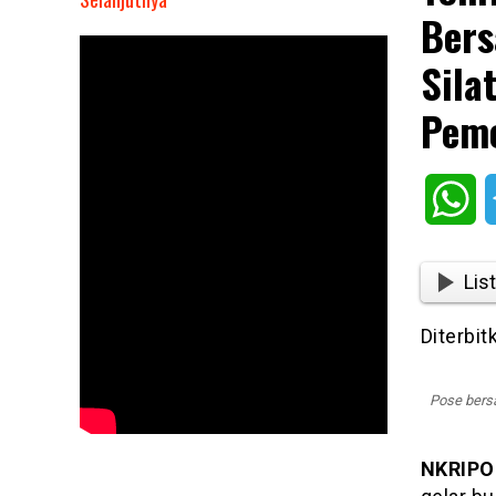
Bers
Yonif
744/SYB
Sila
Belu
Gelar
Peme
Buka
Puasa
Bersama
Wh
Insan
Pers,
Pererat
List
Silaturahmi
Dukung
Diterbi
Program
Pemerintah
Pose bers
NKRIPO