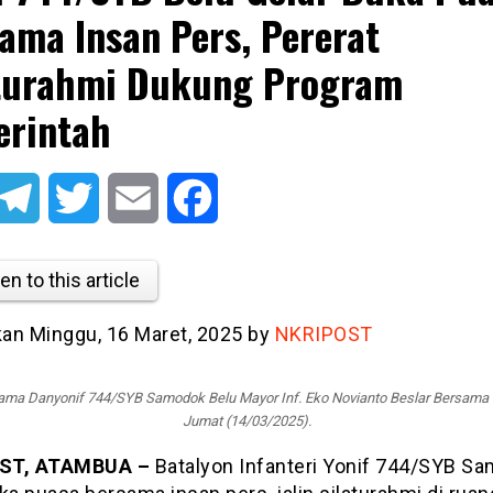
ama Insan Pers, Pererat
turahmi Dukung Program
rintah
atsApp
Telegram
Twitter
Email
Facebook
en to this article
tkan Minggu, 16 Maret, 2025 by
NKRIPOST
ama Danyonif 744/SYB Samodok Belu Mayor Inf. Eko Novianto Beslar Bersama I
Jumat (14/03/2025).
ST, ATAMBUA –
Batalyon Infanteri Yonif 744/SYB S