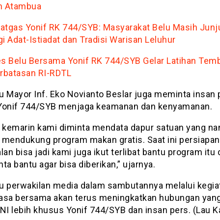
m Atambua
atgas Yonif RK 744/SYB: Masyarakat Belu Masih Junj
gi Adat-Istiadat dan Tradisi Warisan Leluhur
es Belu Bersama Yonif RK 744/SYB Gelar Latihan Tem
erbatasan RI-RDTL
tu Mayor Inf. Eko Novianto Beslar juga meminta insan
Yonif 744/SYB menjaga keamanan dan kenyamanan.
i kemarin kami diminta mendata dapur satuan yang na
 mendukung program makan gratis. Saat ini persiapan
lan bisa jadi kami juga ikut terlibat bantu program itu
ta bantu agar bisa diberikan,” ujarnya.
itu perwakilan media dalam sambutannya melalui kegia
asa bersama akan terus meningkatkan hubungan yang
TNI lebih khusus Yonif 744/SYB dan insan pers. (Lau K