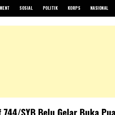
NMENT
SOSIAL
POLITIK
KORPS
NASIONAL
f 744/SYB Belu Gelar Buka Pu