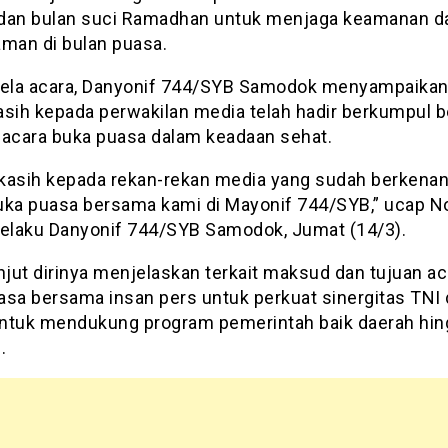
dan bulan suci Ramadhan untuk menjaga keamanan d
aman di bulan puasa.
sela acara, Danyonif 744/SYB Samodok menyampaika
asih kepada perwakilan media telah hadir berkumpul 
 acara buka puasa dalam keadaan sehat.
kasih kepada rekan-rekan media yang sudah berkenan
uka puasa bersama kami di Mayonif 744/SYB,” ucap N
selaku Danyonif 744/SYB Samodok, Jumat (14/3).
njut dirinya menjelaskan terkait maksud dan tujuan ac
asa bersama insan pers untuk perkuat sinergitas TNI
ntuk mendukung program pemerintah baik daerah hin
.