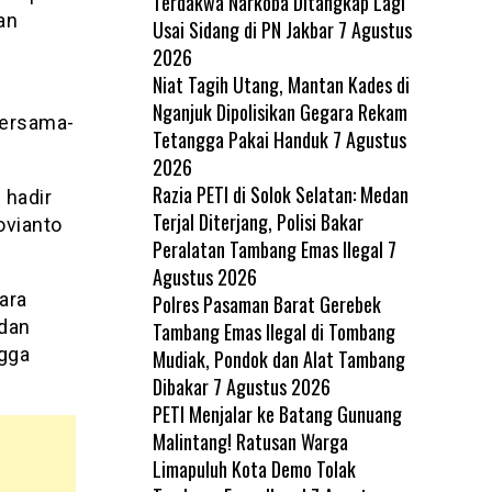
Terdakwa Narkoba Ditangkap Lagi
an
Usai Sidang di PN Jakbar
7 Agustus
2026
Niat Tagih Utang, Mantan Kades di
n
Nganjuk Dipolisikan Gegara Rekam
bersama-
Tetangga Pakai Handuk
7 Agustus
2026
Razia PETI di Solok Selatan: Medan
 hadir
Terjal Diterjang, Polisi Bakar
ovianto
Peralatan Tambang Emas Ilegal
7
Agustus 2026
ara
Polres Pasaman Barat Gerebek
 dan
Tambang Emas Ilegal di Tombang
gga
Mudiak, Pondok dan Alat Tambang
Dibakar
7 Agustus 2026
PETI Menjalar ke Batang Gunuang
Malintang! Ratusan Warga
Limapuluh Kota Demo Tolak