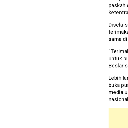
paskah 
ketentr
Disela-
terimak
sama di
“Terima
untuk b
Beslar 
Lebih la
buka pu
media u
nasional