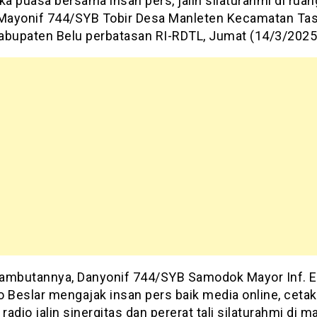
ka puasa bersama insan pers, jalin silaturahmi di ruan
 Mayonif 744/SYB Tobir Desa Manleten Kecamatan Tas
abupaten Belu perbatasan RI-RDTL, Jumat (14/3/2025
ambutannya, Danyonif 744/SYB Samodok Mayor Inf. 
o Beslar mengajak insan pers baik media online, cetak
adio jalin sinergitas dan pererat tali silaturahmi di m