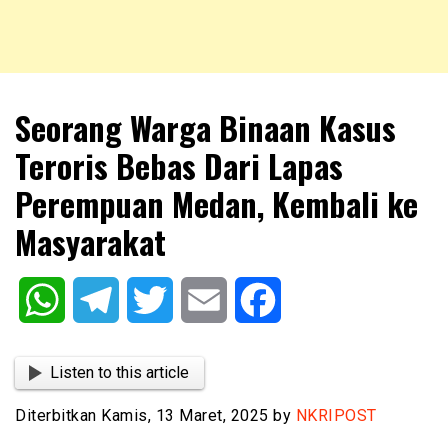
NKRIPOST – VOX POPULI PRO PATRIA
NKRIPOST
Seorang Warga Binaan Kasus
Teroris Bebas Dari Lapas
Perempuan Medan, Kembali ke
Masyarakat
WhatsApp
Telegram
Twitter
Email
Facebook
Listen to this article
Diterbitkan Kamis, 13 Maret, 2025 by
NKRIPOST