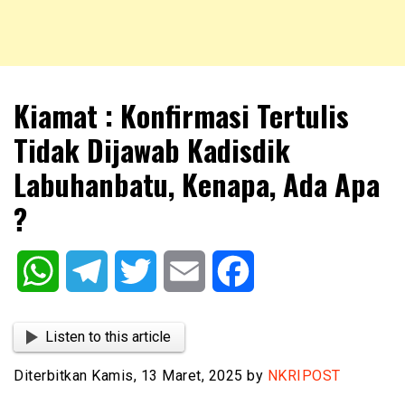
NKRIPOST – VOX POPULI PRO PATRIA
NKRIPOST
Kiamat : Konfirmasi Tertulis
Tidak Dijawab Kadisdik
Labuhanbatu, Kenapa, Ada Apa
?
WhatsApp
Telegram
Twitter
Email
Facebook
Listen to this article
Diterbitkan Kamis, 13 Maret, 2025 by
NKRIPOST