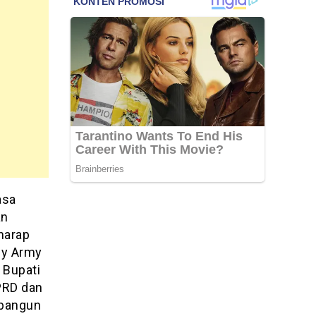
asa
an
rharap
ny Army
 Bupati
DPRD dan
mbangun