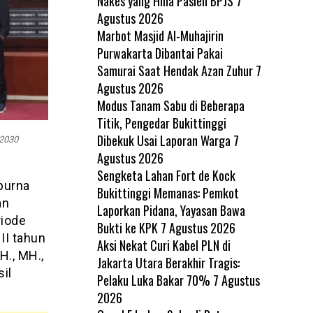
Nakes yang Hina Pasien BPJS
7
Agustus 2026
Marbot Masjid Al-Muhajirin
Purwakarta Dibantai Pakai
Samurai Saat Hendak Azan Zuhur
7
Agustus 2026
Modus Tanam Sabu di Beberapa
Titik, Pengedar Bukittinggi
Dibekuk Usai Laporan Warga
7
-2030
Agustus 2026
Sengketa Lahan Fort de Kock
purna
Bukittinggi Memanas: Pemkot
an
Laporkan Pidana, Yayasan Bawa
riode
Bukti ke KPK
7 Agustus 2026
II tahun
Aksi Nekat Curi Kabel PLN di
H., MH.,
Jakarta Utara Berakhir Tragis:
il
Pelaku Luka Bakar 70%
7 Agustus
2026