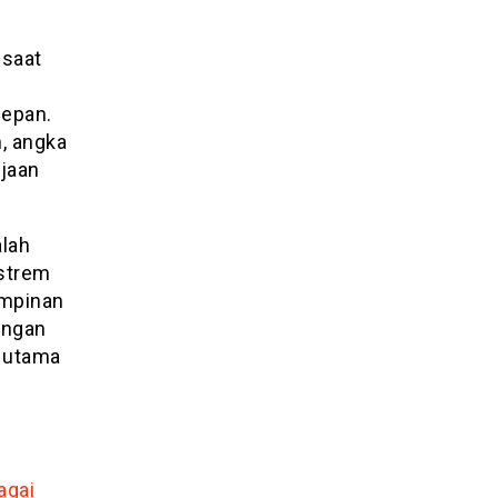
 saat
depan.
, angka
rjaan
alah
kstrem
impinan
engan
n utama
agai