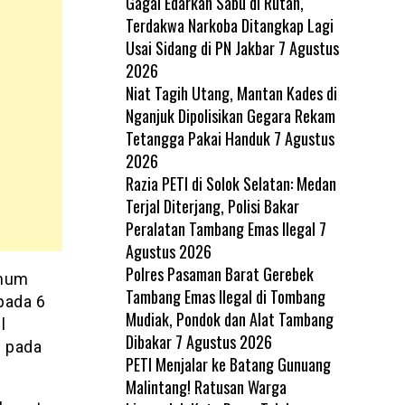
Gagal Edarkan Sabu di Rutan,
Terdakwa Narkoba Ditangkap Lagi
Usai Sidang di PN Jakbar
7 Agustus
2026
Niat Tagih Utang, Mantan Kades di
Nganjuk Dipolisikan Gegara Rekam
Tetangga Pakai Handuk
7 Agustus
2026
Razia PETI di Solok Selatan: Medan
Terjal Diterjang, Polisi Bakar
Peralatan Tambang Emas Ilegal
7
Agustus 2026
Polres Pasaman Barat Gerebek
Umum
Tambang Emas Ilegal di Tombang
pada 6
Mudiak, Pondok dan Alat Tambang
l
Dibakar
7 Agustus 2026
n pada
PETI Menjalar ke Batang Gunuang
Malintang! Ratusan Warga