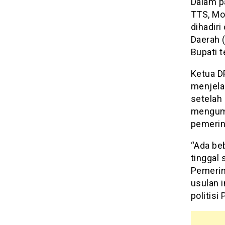
Dalam p
TTS, Mo
dihadir
Daerah 
Bupati t
Ketua D
menjela
setelah
mengumu
pemerin
“Ada beb
tinggal
Pemerin
usulan i
politisi