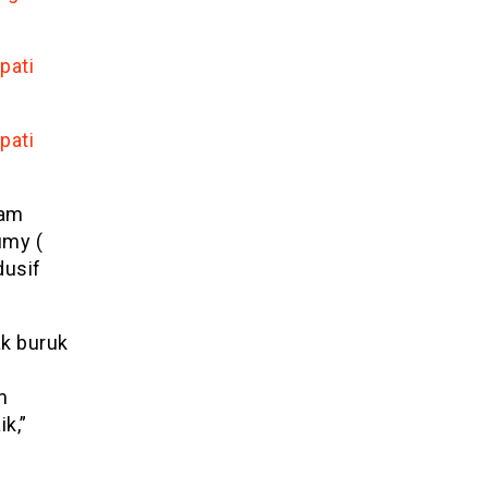
pati
pati
lam
umy (
dusif
ak buruk
m
k,”