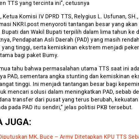
n TTS yang tercinta ini”, cetusnya
, Ketua Komisi IV DPRD TTS, Relygius L. Usfunan, SH.,
rmasi NKRI.post menyoroti tantangan besar yang akan
 Bupati dan Wakil Bupati terpilih dalam lima tahun ke 
nya, Pendapatan Asli Daerah (PAD) yang masih rendah
g yang tinggi, serta kemiskinan ekstrem menjadi peke
tama bagi paket Bumy.
emua tahu bahwa permasalahan utama TTS saat ini ad
ya PAD, sementara angka stunting dan kemiskinan e
angat tinggi. Ini menjadi tantangan besar bagi kepem
tuk mencari solusi dalam meningkatkan PAD, sebab d
dana transfer dari pusat yang terus berubah, kekuata
da pada PAD itu sendiri,” jelas politisi PKB tersebut.
 JUGA:
Diputuskan MK, Buce – Army Ditetapkan KPU TTS Seb