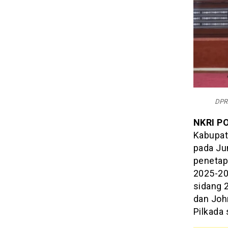
DPRD
NKRI P
Kabupat
pada Ju
penetapa
2025-20
sidang 2
dan Joh
Pilkada