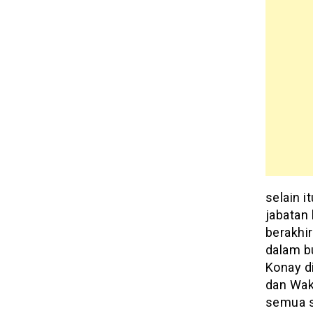
selain 
jabatan 
berakhir
dalam b
Konay d
dan Waki
semua s