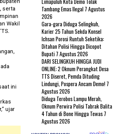
Limapuluh Kota Demo Tolak
abupaten
Tambang Emas Ilegal
7 Agustus
 serta
2026
Pimpinan
Gara-gara Diduga Selingkuh,
an Wakil
Karier 25 Tahun Sekda Konsel
TTS.
Ichsan Porosi Runtuh Seketika:
Ditahan Polisi Hingga Dicopot
angan,
Bupati
7 Agustus 2026
DARI SELINGKUH HINGGA JUDI
pada
ONLINE: 2 Oknum Perangkat Desa
TTS Diseret, Pemda Dituding
Lindungi, Pospera Ancam Demo!
7
aat ini
Agustus 2026
Diduga Terobos Lampu Merah,
erkas
Oknum Perwira Polisi Tabrak Balita
” ujar
4 Tahun di Bone Hingga Tewas
7
Agustus 2026