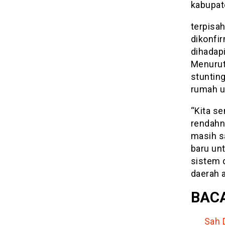
kabupate
terpisah
dikonfi
dihadapi
Menurut
stuntin
rumah u
“Kita s
rendahn
masih s
baru un
sistem 
daerah a
BACA
Sah 