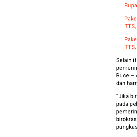
Bupa
Pake
TTS,
Pake
TTS,
Selain i
pemerin
Buce – 
dan har
“Jika bi
pada pel
pemerin
birokras
pungkas