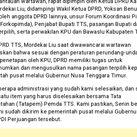
antauan wartawan, rapat dipimpin oleh Ketua DPRD K
rdekai Liu, didampingi Wakil Ketua DPRD, Yoksan Benu,
i oleh anggota DPRD lainnya, unsur Forum Koordinasi 
(Forkopimda), Penjabat Bupati TTS, pasangan Bupati d
erpilih, serta perwakilan KPU dan Bawaslu Kabupaten 
PRD TTS, Mordekai Liu saat diwawancarai wartawan
skan bahwa sesuai dengan peraturan perundang-und
 penetapan oleh KPU, DPRD memiliki tugas untuk
mkan dan mengusulkan nama pasangan terpilih ke
tah pusat melalui Gubernur Nusa Tenggara Timur.
erapa administrasi yang sudah kami selesaikan, dan s
 satu item yang harus diselesaikan bersama Tata
tahan (Tatapem) Pemda TTS. Kami pastikan, Senin b
ni sudah dikirim ke pemerintah pusat melalui Gubernur,
 PDI Perjuangan tersebut.