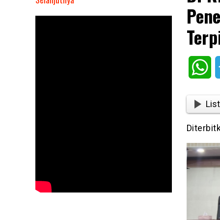
Pene
DPRD
TTS
Terp
Umumkan
Pengusulan
Penetapan
Wh
Bupati
dan
Wakil
List
Bupati
Terpilih
Diterbit
2025-
2030