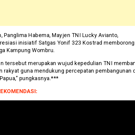
h, Panglima Habema, Mayjen TNI Lucky Avianto,
esiasi inisiatif Satgas Yonif 323 Kostrad memborong 
rga Kampung Wombru.
an tersebut merupakan wujud kepedulian TNI memba
an rakyat guna mendukung percepatan pembangunan d
 Papua,” pungkasnya.***
REKOMENDASI: