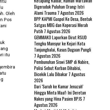
Ketapang Kalbar, Rumah Wartawan
ntu
Digeruduk Puluhan Orang: Istri
lu
Alami Trauma
7 Agustus 2026
h. Oleh
BPP KAPMI Gaspol Ke Desa, Bentuk
an Pos
Satgas MBG dan Koperasi Merah
ani
Putih
7 Agustus 2026
GEMMAKO Laporkan Dirut RSUD
tuk
Tengku Mansyur ke Kejari Kota
uang
Tanjungbalai, Kasus Dugaan Pungli
i itu
7 Agustus 2026
Pembunuhan Siswi SMP di Nabire,
 gembira
Polisi Sebut Korban Dihabisi,
satu
Dicekik Lalu Dibakar
7 Agustus
ng
2026
Dari ‘Suruh ke Kamar Jenazah’
Hingga Minta Maaf: Ini Deretan
Nakes yang Hina Pasien BPJS
7
Agustus 2026