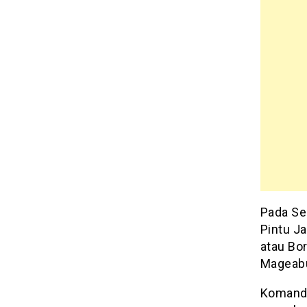
Pada Se
Pintu J
atau Bo
Mageabu
Komandan