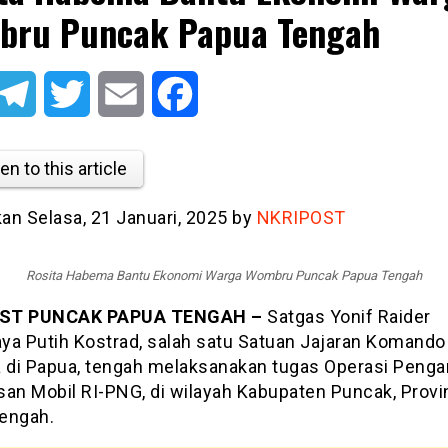
bru Puncak Papua Tengah
atsApp
Telegram
Twitter
Email
Facebook
en to this article
kan Selasa, 21 Januari, 2025 by
NKRIPOST
Rosita Habema Bantu Ekonomi Warga Wombru Puncak Papua Tengah
ST PUNCAK PAPUA TENGAH –
Satgas Yonif Raider
ya Putih Kostrad, salah satu Satuan Jajaran Komando
di Papua, tengah melaksanakan tugas Operasi Peng
san Mobil RI-PNG, di wilayah Kabupaten Puncak, Provi
engah.