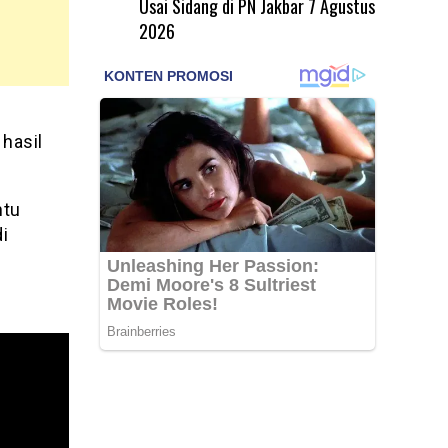
Usai Sidang di PN Jakbar
7 Agustus
2026
hasil
ntu
i