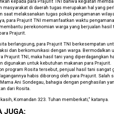
kan kepada para Prajurit TNI bahwa kegiatan memba
an masyarakat di daerah tugas merupakan hal yang per
an saat melaksanakan tugas pokok pengamanan wilaya
ya, para Prajurit TNI memanfaatkan waktu pengaman
membantu perekonomian warga yang berjualan hasil t
ara Prajurit.
sita berlangsung, para Prajurit TNI berkesempatan un
raksi dan berkomunikasi dengan warga. Bermodalkan 
a Prajurit TNI, maka hasil tani yang diperdagangkan har
dan digunakan untuk kebutuhan makanan para Prajurit.
n program Rosita tersebut, penjual hasil tani sangat
agangannya habis diborong oleh para Prajurit. Salah 
, Mama Ani Sondegau, bahagia dengan penghasilan ya
an dari Rosita.
 kasih, Komandan 323. Tuhan memberkati,” katanya.
 JUGA: