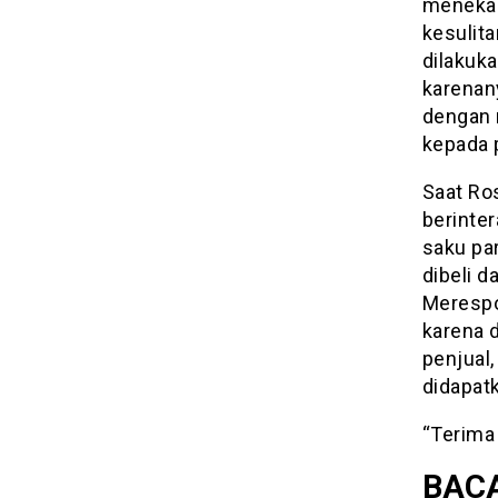
menekan
kesulit
dilakuk
karenan
dengan 
kepada p
Saat Ro
berinte
saku par
dibeli 
Merespo
karena d
penjual
didapatk
“Terima
BACA