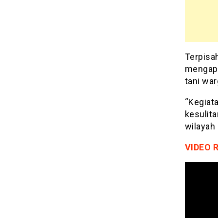
Terpisa
mengapr
tani wa
“Kegiat
kesulit
wilayah
VIDEO 