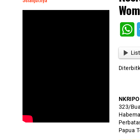
Wom
Rosita
Habema
Bantu
Wh
Ekonomi
Warga
Wombru
List
Puncak
Papua
Diterbit
Tengah
NKRIPO
323/Bua
Habema 
Perbata
Papua T