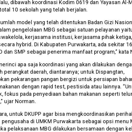
lalu, dibawah koordinasi Kodim 0619 dan Yayasan Al-M
otal 10 sekolah yang telah berjalan.
jumlah model yang telah ditentukan Badan Gizi Nasion
alam pengelolaan MBG sebagai satuan pelayanan yait
wakelola, kerjasama institusi, kerjasama pihak ketiga
ecara hybrid. Di Kabupaten Purwakarta, ada sekitar 1
D dan SMP sebagai penerima manfaat program,” kata
merinci apa saja koordinasi yang akan dilakukan deng
h perangkat daerah, diantaranya; untuk Dispangtan,
kan pekarangan pangan bergizi untuk persiapan bah
makanan dengan rapid test, pestisida atau lainnya. “U
k, fokus pada penyediaan bahan makanan seperti telur
,” ujar Norman.
ra, untuk DKUPP agar bisa mengkoordinasikan perihal
ri pengusaha di UMKM Purwakarta sebagai opsi menu
jika pelaksanaan MBG dilakukan bersamaan dengan k