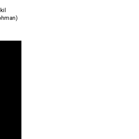
kil
rohman)