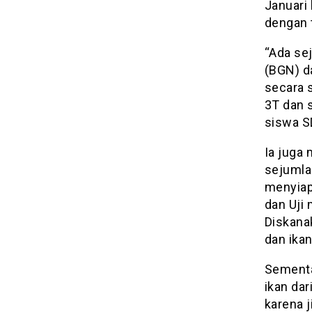
Januari 
dengan t
“Ada se
(BGN) d
secara s
3T dan s
siswa S
Ia juga 
sejumla
menyiap
dan Uji 
Diskana
dan ikan
Sementa
ikan da
karena 