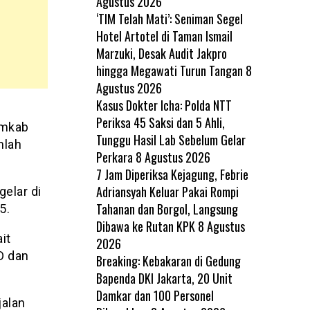
Agustus 2026
‘TIM Telah Mati’: Seniman Segel
Hotel Artotel di Taman Ismail
Marzuki, Desak Audit Jakpro
hingga Megawati Turun Tangan
8
Agustus 2026
Kasus Dokter Icha: Polda NTT
Periksa 45 Saksi dan 5 Ahli,
emkab
Tunggu Hasil Lab Sebelum Gelar
mlah
Perkara
8 Agustus 2026
7 Jam Diperiksa Kejagung, Febrie
Adriansyah Keluar Pakai Rompi
elar di
Tahanan dan Borgol, Langsung
5.
Dibawa ke Rutan KPK
8 Agustus
it
2026
D dan
Breaking: Kebakaran di Gedung
Bapenda DKI Jakarta, 20 Unit
Damkar dan 100 Personel
jalan