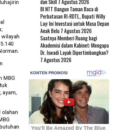
dan Skill
7 Agustus 2026
uhajirin
BI NTT Bangun Taman Baca di
Perbatasan RI-RDTL, Bupati Willy
al
Lay: Ini Investasi untuk Masa Depan
u;
Anak Belu
7 Agustus 2026
, wilayah
Saatnya Memberi Ruang bagi
65.140
Akademisi dalam Kabinet: Mengapa
 Norman.
Dr. Iswadi Layak Dipertimbangkan?
7 Agustus 2026
an
an MBG
ntuk
, ayam,
 olahan
 MBG
ebutuhan