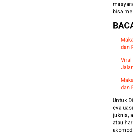
masyara
bisa me
BACA
Maka
dan 
Vira
Jala
Maka
dan 
Untuk D
evaluas
juknis,
atau ha
akomoda