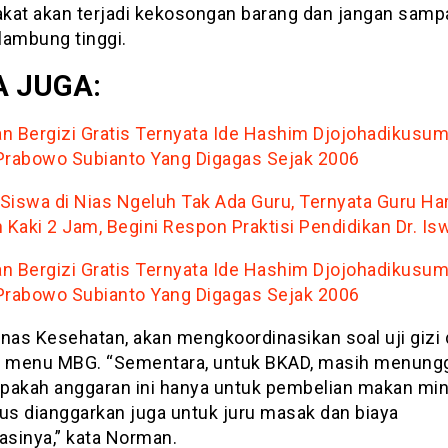
kat akan terjadi kekosongan barang dan jangan sampa
lambung tinggi.
 JUGA:
n Bergizi Gratis Ternyata Ide Hashim Djojohadikusu
Prabowo Subianto Yang Digagas Sejak 2006
l Siswa di Nias Ngeluh Tak Ada Guru, Ternyata Guru Ha
n Kaki 2 Jam, Begini Respon Praktisi Pendidikan Dr. Is
n Bergizi Gratis Ternyata Ide Hashim Djojohadikusu
Prabowo Subianto Yang Digagas Sejak 2006
inas Kesehatan, akan mengkoordinasikan soal uji gizi
i menu MBG. “Sementara, untuk BKAD, masih menung
 apakah anggaran ini hanya untuk pembelian makan mi
rus dianggarkan juga untuk juru masak dan biaya
sinya,” kata Norman.