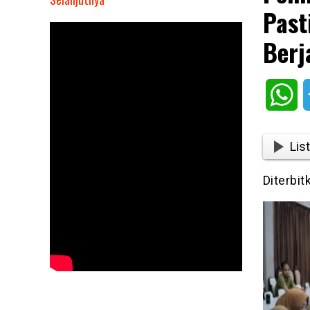
Past
Pemkab
Purwakarta
Berj
Gelar
Rakor,
Pastikan
Wh
Program
Makan
Bergizi
List
Gatis
Berjalan
Diterbit
Baik