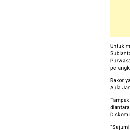
Untuk m
Subiant
Purwaka
perangka
Rakor y
Aula Ja
Tampak 
diantara
Diskomi
“Sejumla