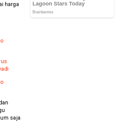
i harga
mo
rus
wadi
mo
 dan
gu
num saja