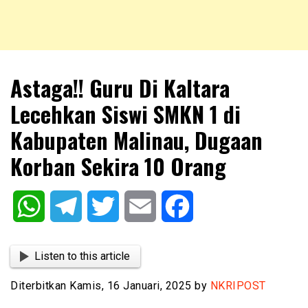
NKRIPOST – VOX POPULI PRO PATRIA
NKRIPOST
Astaga!! Guru Di Kaltara
Lecehkan Siswi SMKN 1 di
Kabupaten Malinau, Dugaan
Korban Sekira 10 Orang
WhatsApp
Telegram
Twitter
Email
Facebook
Listen to this article
Diterbitkan Kamis, 16 Januari, 2025 by
NKRIPOST