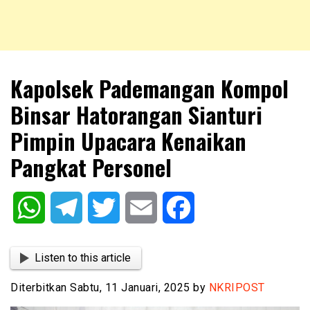
NKRIPOST – VOX POPULI PRO PATRIA
NKRIPOST
Kapolsek Pademangan Kompol
Binsar Hatorangan Sianturi
Pimpin Upacara Kenaikan
Pangkat Personel
WhatsApp
Telegram
Twitter
Email
Facebook
Listen to this article
Diterbitkan Sabtu, 11 Januari, 2025 by
NKRIPOST