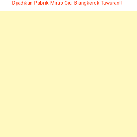
Dijadikan Pabrik Miras Ciu, Biangkerok Tawuran!!