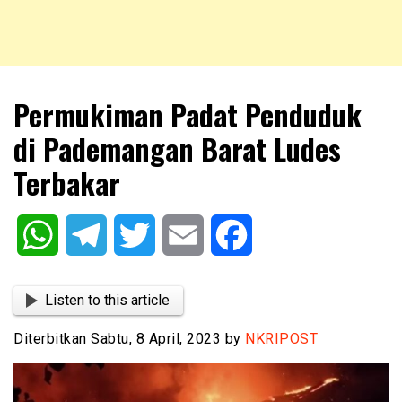
NKRIPOST – VOX POPULI PRO PATRIA
NKRIPOST
Permukiman Padat Penduduk
di Pademangan Barat Ludes
Terbakar
WhatsApp
Telegram
Twitter
Email
Facebook
Listen to this article
Diterbitkan Sabtu, 8 April, 2023 by
NKRIPOST