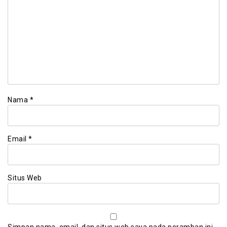
Nama
*
Email
*
Situs Web
Simpan nama, email, dan situs web saya pada peramban ini