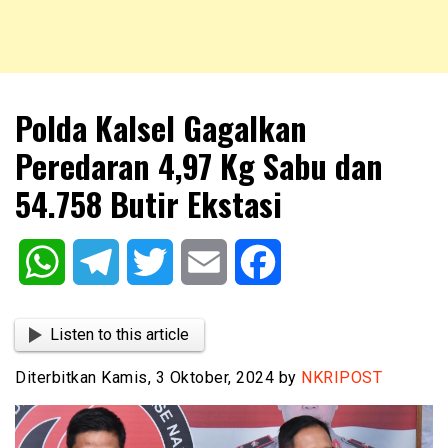
NKRIPOST – VOX POPULI PRO PATRIA
NKRIPOST
Polda Kalsel Gagalkan
Peredaran 4,97 Kg Sabu dan
54.758 Butir Ekstasi
WhatsApp
Telegram
Twitter
Email
Facebook
Listen to this article
Diterbitkan Kamis, 3 Oktober, 2024 by
NKRIPOST