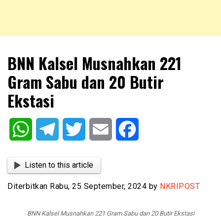
NKRIPOST – VOX POPULI PRO PATRIA
NKRIPOST
BNN Kalsel Musnahkan 221
Gram Sabu dan 20 Butir
Ekstasi
WhatsApp
Telegram
Twitter
Email
Facebook
Listen to this article
Diterbitkan Rabu, 25 September, 2024 by
NKRIPOST
BNN Kalsel Musnahkan 221 Gram Sabu dan 20 Butir Ekstasi