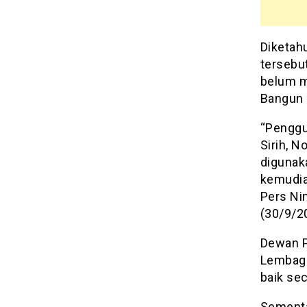
Diketah
tersebu
belum m
Bangun 
“Penggu
Sirih, N
digunak
kemudia
Pers Nin
(30/9/2
Dewan P
Lembaga
baik sec
Sementa