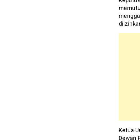
Keputus
memutus
menggun
diizink
Ketua U
Dewan P