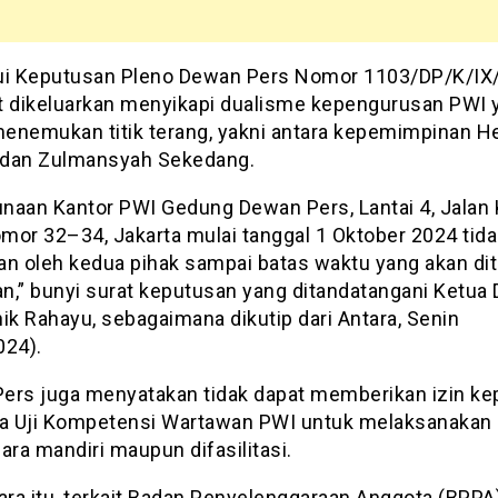
ui Keputusan Pleno Dewan Pers Nomor 1103/DP/K/IX
t dikeluarkan menyikapi dualisme kepengurusan PWI 
enemukan titik terang, yakni antara kepemimpinan H
dan Zulmansyah Sekedang.
naan Kantor PWI Gedung Dewan Pers, Lantai 4, Jalan
omor 32–34, Jakarta mulai tanggal 1 Oktober 2024 tid
an oleh kedua pihak sampai batas waktu yang akan di
n,” bunyi surat keputusan yang ditandatangani Ketua
ik Rahayu, sebagaimana dikutip dari Antara, Senin
024).
ers juga menyatakan tidak dapat memberikan izin ke
 Uji Kompetensi Wartawan PWI untuk melaksanakan
ara mandiri maupun difasilitasi.
ra itu, terkait Badan Penyelenggaraan Anggota (BPPA