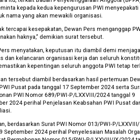
minta kepada kedua kepengurusan PWI menyepakati
k nama yang akan mewakili organisasi.
idak tercapai kesepakatan, Dewan Pers menganggap PW
akan haknya,” demikian surat tersebut.
ers menyatakan, keputusan itu diambil demi menjag
as dan kelancaran organisasi kerja dan seluruh konstit
emastikan kepentingan seluruh anggota PWI tetap terl
an tersebut diambil berdasarkan hasil pertemuan De
PWI Pusat pada tanggal 17 September 2024 serta Sur
nan PWI Nomor 689/PWI-P/LXXVIII/2024 tanggal 9
er 2024 perihal Penjelasan Keabsahan PWI Pusat da
iasi.
n, berdasarkan Surat PWI Nomor 013/PWI-P/LXXVIII
 9 September 2024 perihal Penyelesaian Masalah Orga
rat Permohonan Nomor 015/PWI-P/LXXVIII/IX/2024 t