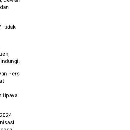
 dan
I tidak
a
uen,
indungi.
wan Pers
at
n Upaya
/2024
nisasi
anggal