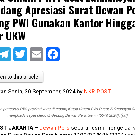
dang Apresiasi Surat Dewan P
ng PWI Gunakan Kantor Hingg
r UKW
atsApp
Telegram
Twitter
Email
Facebook
en to this article
tkan Senin, 30 September, 2024 by
NKRIPOST
n pengurus PWI provinsi yang diundang Ketua Umum PWI Pusat Zulmansyah 
menghadiri rapat pleno di Gedung Dewan Pers, Senin (30/9/2024). (Ist)
ST JAKARTA –
Dewan Pers
secara resmi mengeluar