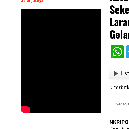
Seke
Ketua
Umum
Lara
PWI
Pusat
Gela
Zulmansyah
Sekedang
Apresiasi
Wh
Surat
Dewan
Pers
List
Larang PWI
Gunakan
Diterbi
Kantor
Hingga
Sebagia
Gelar
UKW
NKRIPO