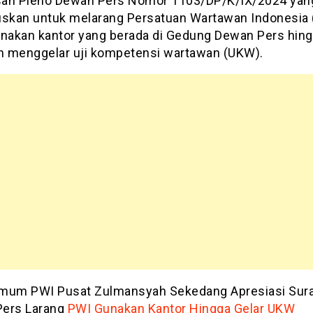
an Pleno Dewan Pers Nomor 1103/DP/K/IX/2024 yan
kan untuk melarang Persatuan Wartawan Indonesia 
akan kantor yang berada di Gedung Dewan Pers hing
an menggelar uji kompetensi wartawan (UKW).
mum PWI Pusat Zulmansyah Sekedang Apresiasi Sur
ers Larang
PWI Gunakan Kantor Hingga Gelar UKW