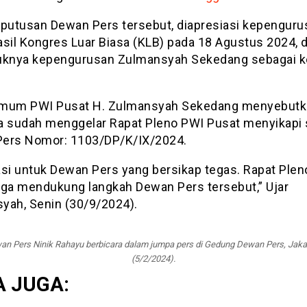
eputusan Dewan Pers tersebut, diapresiasi kepengur
asil Kongres Luar Biasa (KLB) pada 18 Agustus 2024,
uknya kepengurusan Zulmansyah Sekedang sebagai k
mum PWI Pusat H. Zulmansyah Sekedang menyebutk
a sudah menggelar Rapat Pleno PWI Pusat menyikapi 
ers Nomor: 1103/DP/K/IX/2024.
asi untuk Dewan Pers yang bersikap tegas. Rapat Ple
uga mendukung langkah Dewan Pers tersebut,” Ujar
yah, Senin (30/9/2024).
an Pers Ninik Rahayu berbicara dalam jumpa pers di Gedung Dewan Pers, Jakar
(5/2/2024).
 JUGA: