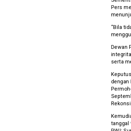
Pers me
menunju
“Bila t
menggun
Dewan P
integrit
serta m
Keputus
dengan 
Permoho
Septemb
Rekonsil
Kemudia
tanggal
PWI; Su