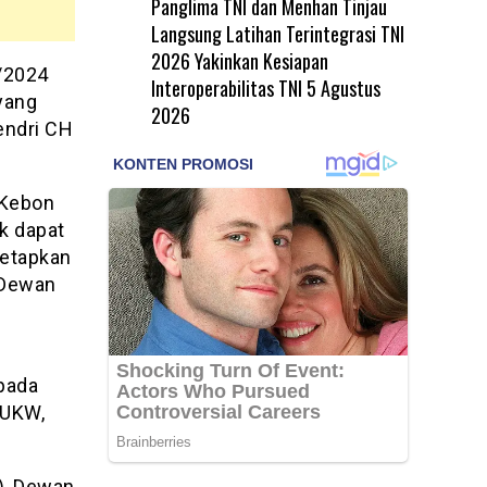
Panglima TNI dan Menhan Tinjau
Langsung Latihan Terintegrasi TNI
2026 Yakinkan Kesiapan
/2024
Interoperabilitas TNI
5 Agustus
yang
2026
endri CH
 Kebon
ak dapat
tetapkan
 Dewan
pada
 UKW,
), Dewan