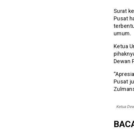
Surat k
Pusat h
terbent
umum.
Ketua U
pihakny
Dewan P
“Apresi
Pusat j
Zulmans
Ketua Dew
BACA