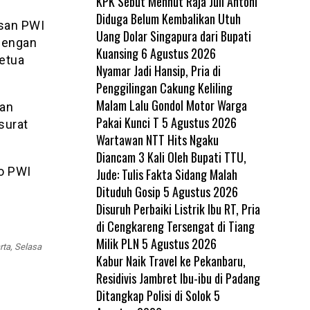
KPK Sebut Menhut Raja Juli Antoni
Diduga Belum Kembalikan Utuh
usan PWI
Uang Dolar Singapura dari Bupati
 dengan
Kuansing
6 Agustus 2026
etua
Nyamar Jadi Hansip, Pria di
Penggilingan Cakung Keliling
Malam Lalu Gondol Motor Warga
an
Pakai Kunci T
5 Agustus 2026
surat
Wartawan NTT Hits Ngaku
Diancam 3 Kali Oleh Bupati TTU,
no PWI
Jude: Tulis Fakta Sidang Malah
Dituduh Gosip
5 Agustus 2026
Disuruh Perbaiki Listrik Ibu RT, Pria
di Cengkareng Tersengat di Tiang
Milik PLN
5 Agustus 2026
ta, Selasa
Kabur Naik Travel ke Pekanbaru,
Residivis Jambret Ibu-ibu di Padang
Ditangkap Polisi di Solok
5