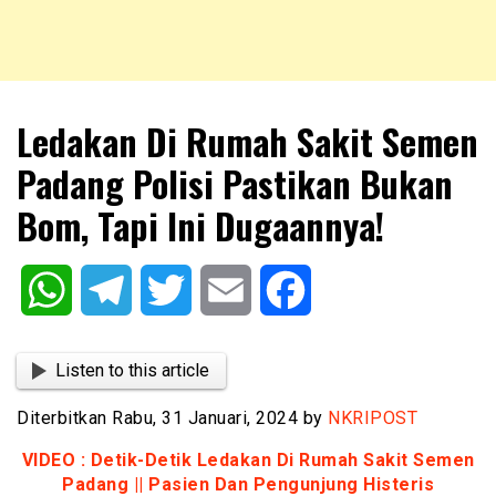
NKRIPOST – VOX POPULI PRO PATRIA
NKRIPOST
Ledakan Di Rumah Sakit Semen
Padang Polisi Pastikan Bukan
Bom, Tapi Ini Dugaannya!
WhatsApp
Telegram
Twitter
Email
Facebook
Listen to this article
Diterbitkan Rabu, 31 Januari, 2024 by
NKRIPOST
VIDEO : Detik-Detik Ledakan Di Rumah Sakit Semen
Padang || Pasien Dan Pengunjung Histeris