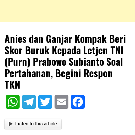
NKRIPOST – VOX POPULI PRO PATRIA
NKRIPOST
Anies dan Ganjar Kompak Beri
Skor Buruk Kepada Letjen TNI
(Purn) Prabowo Subianto Soal
Pertahanan, Begini Respon
TKN
WhatsApp
Telegram
Twitter
Email
Facebook
Listen to this article