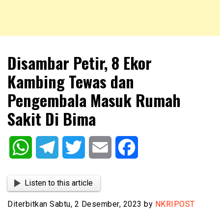
NKRIPOST – VOX POPULI PRO PATRIA
NKRIPOST
Disambar Petir, 8 Ekor
Kambing Tewas dan
Pengembala Masuk Rumah
Sakit Di Bima
WhatsApp
Telegram
Twitter
Email
Facebook
Listen to this article
Diterbitkan Sabtu, 2 Desember, 2023 by
NKRIPOST