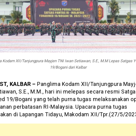
a Kodam XII/Tanjungpura Mayjen TNI Iwan Setiawan, S.E., M.M Lepas Satgas 
19/Bogani dari Kalbar
ST, KALBAR –
Panglima Kodam XII/Tanjungpura Mayj
iawan, S.E., M.M., hari ini melepas secara resmi Satg
d 19/Bogani yang telah purna tugas melaksanakan op
nan perbatasan RI-Malaysia. Upacara purna tugas
nakan di Lapangan Tidayu, Makodam XII/Tpr.(27/5/2023