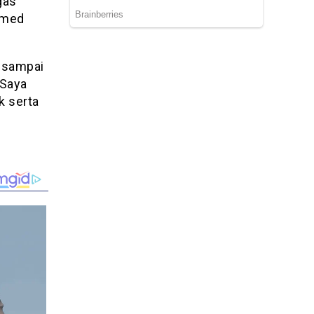
gas
rmed
 sampai
 Saya
k serta