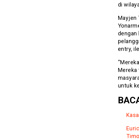
di wilay
Mayjen 
Yonarme
dengan 
pelangg
entry, 
“Mereka
Mereka 
masyara
untuk k
BACA
Kasa
Euri
Timo