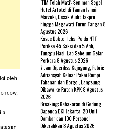
‘TIM Telah Mati’: Seniman Segel
Hotel Artotel di Taman Ismail
Marzuki, Desak Audit Jakpro
hingga Megawati Turun Tangan
8
Agustus 2026
Kasus Dokter Icha: Polda NTT
Periksa 45 Saksi dan 5 Ahli,
Tunggu Hasil Lab Sebelum Gelar
Perkara
8 Agustus 2026
7 Jam Diperiksa Kejagung, Febrie
Adriansyah Keluar Pakai Rompi
oi oleh
Tahanan dan Borgol, Langsung
Dibawa ke Rutan KPK
8 Agustus
gondow,
2026
Breaking: Kebakaran di Gedung
Bapenda DKI Jakarta, 20 Unit
dia
Damkar dan 100 Personel
d
Dikerahkan
8 Agustus 2026
batasan