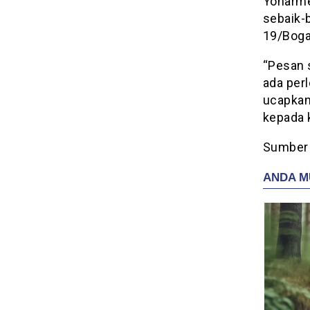
Yonarme
sebaik-
19/Boga
“Pesan 
ada per
ucapkan
kepada 
Sumber 