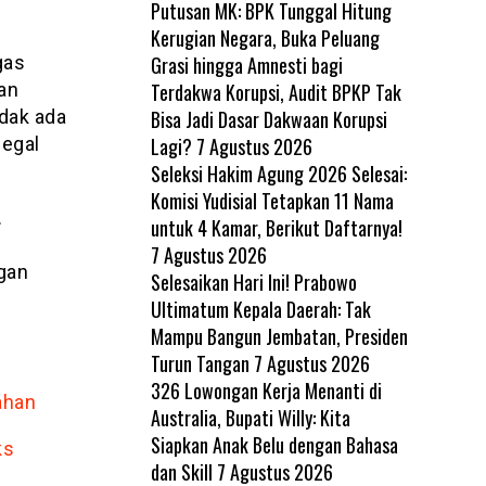
Putusan MK: BPK Tunggal Hitung
Kerugian Negara, Buka Peluang
Grasi hingga Amnesti bagi
gas
Terdakwa Korupsi, Audit BPKP Tak
an
Bisa Jadi Dasar Dakwaan Korupsi
dak ada
Lagi?
7 Agustus 2026
legal
Seleksi Hakim Agung 2026 Selesai:
Komisi Yudisial Tetapkan 11 Nama
.
untuk 4 Kamar, Berikut Daftarnya!
7 Agustus 2026
gan
Selesaikan Hari Ini! Prabowo
Ultimatum Kepala Daerah: Tak
Mampu Bangun Jembatan, Presiden
Turun Tangan
7 Agustus 2026
326 Lowongan Kerja Menanti di
ahan
Australia, Bupati Willy: Kita
Siapkan Anak Belu dengan Bahasa
ks
dan Skill
7 Agustus 2026