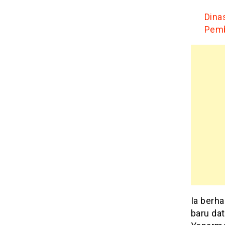
Dina
Pemb
Ia berha
baru da