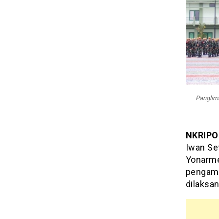
Panglim
NKRIPO
Iwan Set
Yonarme
pengama
dilaksa