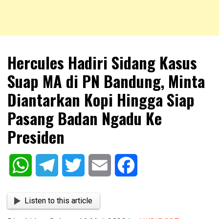
NKRIPOST – VOX POPULI PRO PATRIA
NKRIPOST
Hercules Hadiri Sidang Kasus
Suap MA di PN Bandung, Minta
Diantarkan Kopi Hingga Siap
Pasang Badan Ngadu Ke
Presiden
WhatsApp
Telegram
Twitter
Email
Facebook
Listen to this article