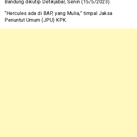
Bandung dikutip Detikjabar, Senin (15/5/2023).
“Hercules ada di BAP, yang Mulia,” timpal Jaksa
Penuntut Umum (JPU) KPK.