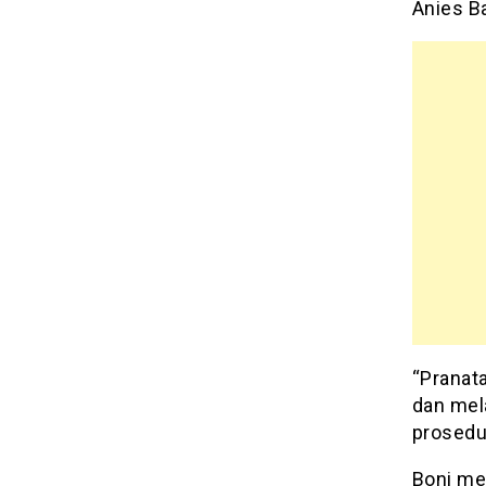
Anies B
“Pranata
dan mel
prosedur
Boni me