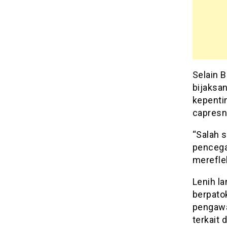
Selain B
bijaksa
kepentin
capresn
“Salah 
pencega
mereflek
Lenih l
berpatok
pengawa
terkait