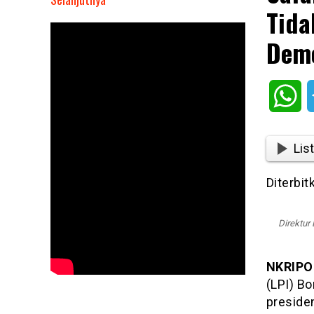
Tida
Safari
Politik
Dem
Anies
Baswedan
Disebut
Wh
Tidak
Beretika
dan
List
Mencederai
Demokrasi
Diterbit
Direktur
NKRIPO
(LPI) Bo
preside