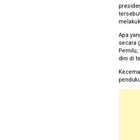
presiden
tersebu
melakuk
Apa yan
secara g
Pemilu,
dini di 
Kecemasa
penduku