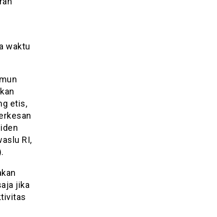
ran
a waktu
amun
ukan
g etis,
terkesan
siden
aslu RI,
.
akan
aja jika
tivitas