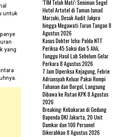
‘TIM Telah Mati’: Seniman Segel
hal
Hotel Artotel di Taman Ismail
u untuk
Marzuki, Desak Audit Jakpro
hingga Megawati Turun Tangan
8
Agustus 2026
mpanye
Kasus Dokter Icha: Polda NTT
turan
Periksa 45 Saksi dan 5 Ahli,
ik yang
Tunggu Hasil Lab Sebelum Gelar
Perkara
8 Agustus 2026
antara
7 Jam Diperiksa Kejagung, Febrie
uhnya.
Adriansyah Keluar Pakai Rompi
Tahanan dan Borgol, Langsung
Dibawa ke Rutan KPK
8 Agustus
2026
Breaking: Kebakaran di Gedung
Bapenda DKI Jakarta, 20 Unit
Damkar dan 100 Personel
Dikerahkan
8 Agustus 2026