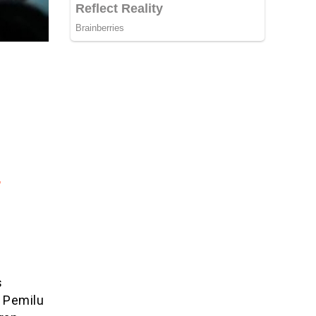
,
s
 Pemilu