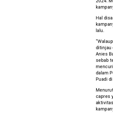
2024. M
kampanye
Hal dis
kampany
lalu.
“Walaup
ditinjau 
Anies B
sebab t
mencuri
dalam P
Puadi di
Menurut
capres 
aktivita
kampany