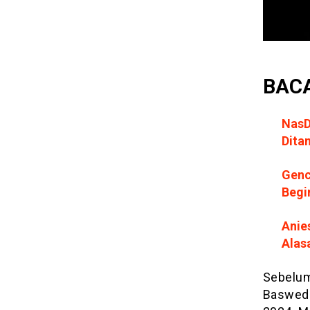
BACA
NasD
Dita
Genc
Begi
Anie
Alas
Sebelum
Basweda