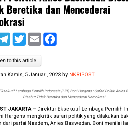
k Beretika dan Mencederai
okrasi
atsApp
Telegram
Twitter
Email
Facebook
en to this article
kan Kamis, 5 Januari, 2023 by
NKRIPOST
 Eksekutif Lembaga Pemilih Indonesia (LPI) Boni Hargens : Safari Politik Anies
Disebut Tidak Beretika dan Mencederai Demokrasi
ST JAKARTA –
Direktur Eksekutif Lembaga Pemilih I
ni Hargens mengkritik safari politik yang dilakukan ba
n dari partai Nasdem, Anies Baswedan. Boni menilai l