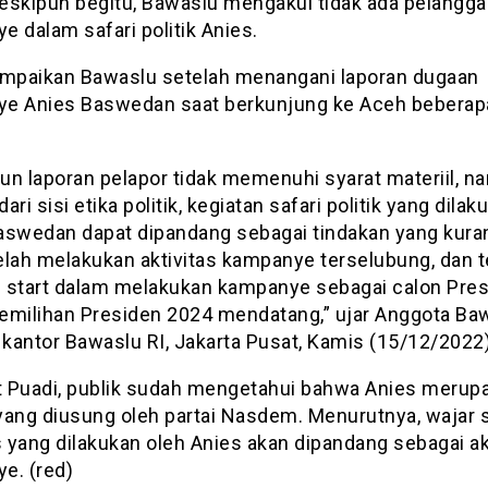
eskipun begitu, Bawaslu mengakui tidak ada pelangga
 dalam safari politik Anies.
ampaikan Bawaslu setelah menangani laporan dugaan
e Anies Baswedan saat berkunjung ke Aceh beberap
un laporan pelapor tidak memenuhi syarat materiil, n
dari sisi etika politik, kegiatan safari politik yang dilak
aswedan dapat dipandang sebagai tindakan yang kuran
elah melakukan aktivitas kampanye terselubung, dan 
 start dalam melakukan kampanye sebagai calon Pre
emilihan Presiden 2024 mendatang,” ujar Anggota Baw
 kantor Bawaslu RI, Jakarta Pusat, Kamis (15/12/2022)
 Puadi, publik sudah mengetahui bahwa Anies merup
yang diusung oleh partai Nasdem. Menurutnya, wajar s
s yang dilakukan oleh Anies akan dipandang sebagai ak
e. (red)