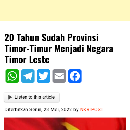
NKRIPOST – VOX POPULI PRO PATRIA
NKRIPOST
20 Tahun Sudah Provinsi
Timor-Timur Menjadi Negara
Timor Leste
WhatsApp
Telegram
Twitter
Email
Facebook
Listen to this article
Diterbitkan Senin, 23 Mei, 2022 by
NKRIPOST