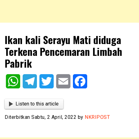
NKRIPOST – VOX POPULI PRO PATRIA
NKRIPOST
Ikan kali Serayu Mati diduga
Terkena Pencemaran Limbah
Pabrik
WhatsApp
Telegram
Twitter
Email
Facebook
Listen to this article
Diterbitkan Sabtu, 2 April, 2022 by
NKRIPOST