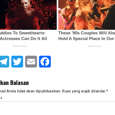
atsApp
Telegram
Twitter
Email
Facebook
lkan Balasan
ail Anda tidak akan dipublikasikan.
Ruas yang wajib ditandai
*
r
*