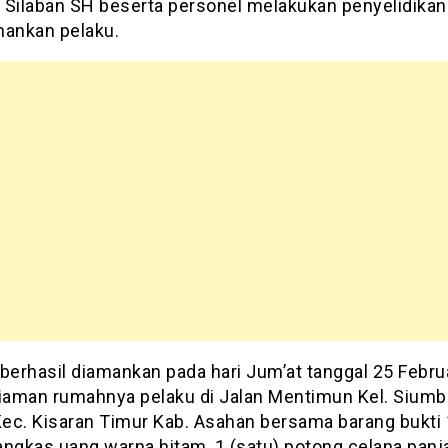
li Silaban SH beserta personel melakukan penyelidikan
ankan pelaku.
berhasil diamankan pada hari Jum’at tanggal 25 Febru
diaman rumahnya pelaku di Jalan Mentimun Kel. Siumb
ec. Kisaran Timur Kab. Asahan bersama barang bukti 
angkas uang warna hitam, 1 (satu) potong celana panj