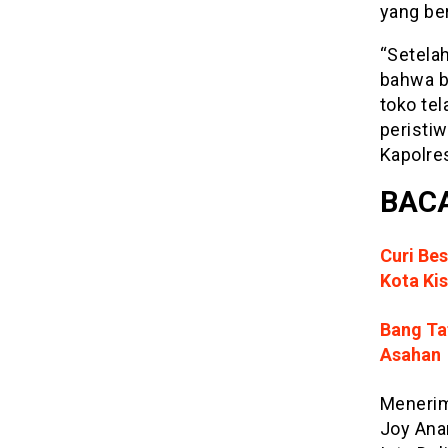
yang ber
“Setelah
bahwa b
toko te
peristiw
Kapolre
BACA
Curi Bes
Kota Ki
Bang Ta
Asahan
Menerima
Joy Ana