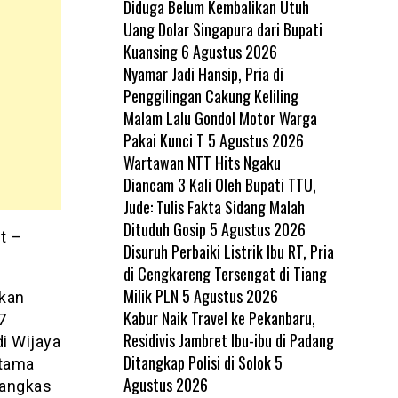
Diduga Belum Kembalikan Utuh
Uang Dolar Singapura dari Bupati
Kuansing
6 Agustus 2026
Nyamar Jadi Hansip, Pria di
Penggilingan Cakung Keliling
Malam Lalu Gondol Motor Warga
Pakai Kunci T
5 Agustus 2026
Wartawan NTT Hits Ngaku
Diancam 3 Kali Oleh Bupati TTU,
Jude: Tulis Fakta Sidang Malah
Dituduh Gosip
5 Agustus 2026
t –
Disuruh Perbaiki Listrik Ibu RT, Pria
di Cengkareng Tersengat di Tiang
Milik PLN
5 Agustus 2026
kan
Kabur Naik Travel ke Pekanbaru,
7
Residivis Jambret Ibu-ibu di Padang
di Wijaya
Ditangkap Polisi di Solok
5
atama
Agustus 2026
rangkas