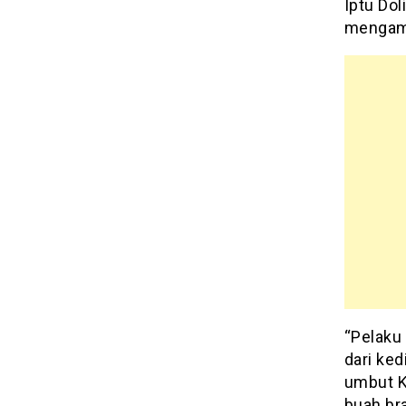
Iptu Do
mengam
“Pelaku 
dari ke
umbut K
buah br