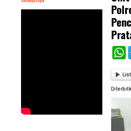
Polr
Unit
Reskrim
Penc
Polsek
Kota
Prat
Kisaran
Polres
Asahan
Wh
Tangkap
Pelaku
Pencurian
List
Brankas
Milik
Diterbit
Toko
Roti
Pratama
Bakery