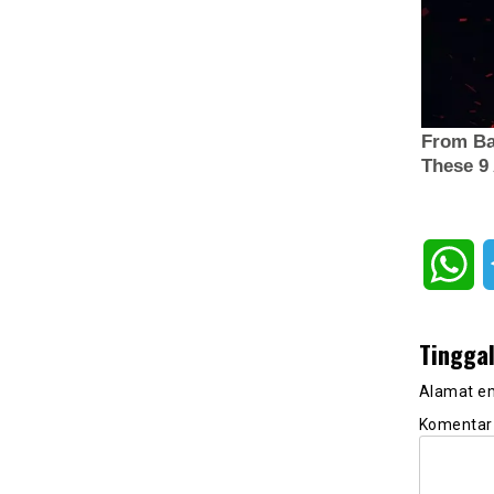
Wh
Tingga
Alamat em
Komenta