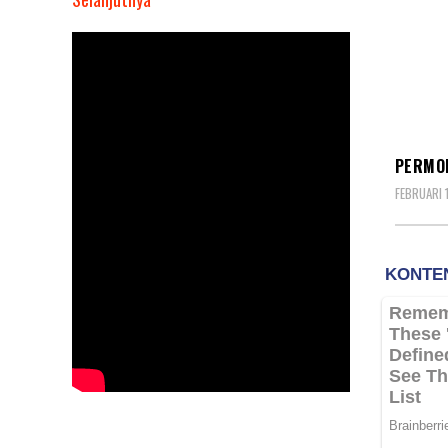
Permohonan
PHP
Bupati
Kepulauan
Aru
HUKU
Kandas
PERMOH
FEBRUARI 