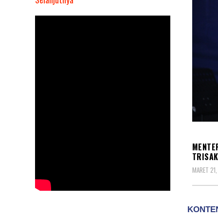
Menteri
UMKM
RI
Maman
Abdurrahman
Nyatakan
Siap
Pimpin
IKA
Trisakti
SOSO
MENTER
TRISAK
MARET 21,