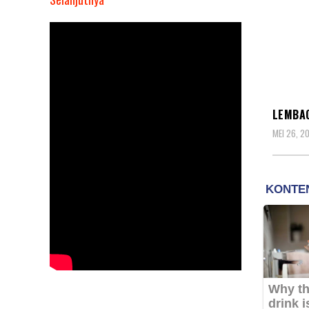
Lembaga
Anti
Korupsi
Jawa
Barat
SOSO
Dukung
LEMBAG
Didi
MEI 26, 2
Tasidi
Jadi
Jaksa
Agung