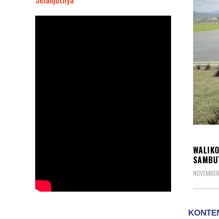
Walikota
Sungai
Penuh,
Ahmadi
Zubir
Didampingi
Wawako
Antos
Sambut
Kunjungan
DAER
Kerja
Menko
WALIKO
PMK
SAMBU
NOVEMBER