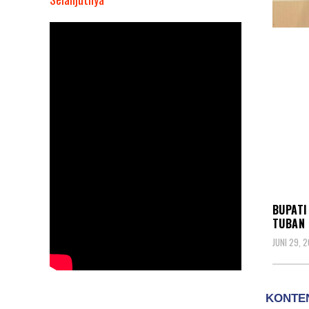
Bupati
Lamongan
Hadiri
pelantikan
Bersama
Pengurus
HMI
Cabang
Tuban
KOMU
BUPATI
TUBAN
JUNI 29, 2