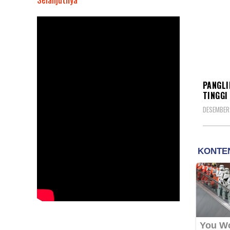
Panglima
TNI
Pimpin
Laporan
Korps
KORP
Kenaikan
PANGLI
Pangkat
TINGGI
37
DESEMBER
Perwira
Tinggi
TNI,
Brigjen
TNI
Delfi
Jabat
Kapuslapbinkuhan
Kemhan