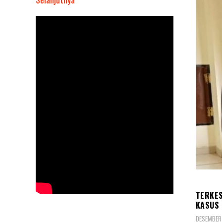
Terkesan
Lamban
Kinerja
Penyidik
Polres
Bulukumba
Penangan
Kasus
Pembunuhan
Aditya,
Begini
Tanggapan
2
Pengacara
BERIT
Korban
TERKES
KASUS 
DESEMBER