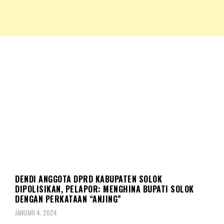
NKRIPOST – VOX POPULI PRO PATRIA
NKRIPOST
KASUS
SOLOK
DENDI ANGGOTA DPRD KABUPATEN SOLOK
DIPOLISIKAN, PELAPOR: MENGHINA BUPATI SOLOK
DENGAN PERKATAAN “ANJING”
JANUARI 4, 2024