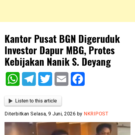
NKRIPOST – VOX POPULI PRO PATRIA
NKRIPOST
Kantor Pusat BGN Digeruduk
Investor Dapur MBG, Protes
Kebijakan Nanik S. Deyang
WhatsApp
Telegram
Twitter
Email
Facebook
Listen to this article
Diterbitkan Selasa, 9 Juni, 2026 by
NKRIPOST