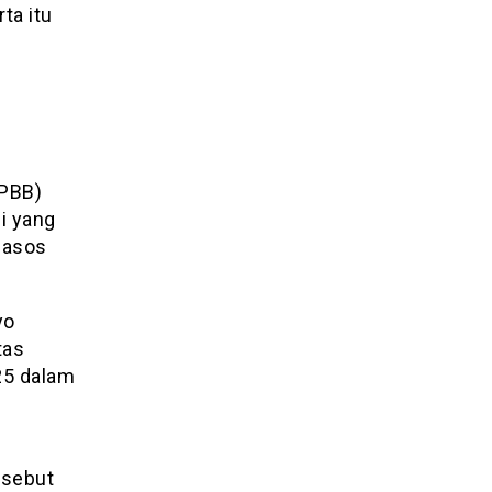
ta itu
(PBB)
i yang
(fasos
yo
tas
25 dalam
rsebut