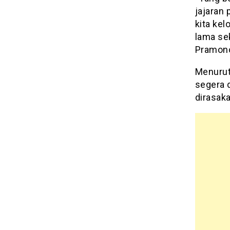
jajaran
kita kel
lama sek
Pramono 
Menurut 
segera 
dirasak