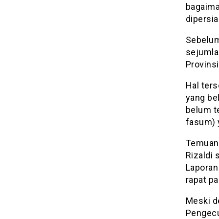
bagaima
dipersia
Sebelum
sejumla
Provins
Hal ter
yang be
belum te
fasum) 
Temuan 
Rizaldi
Laporan
rapat pa
Meski d
Pengecu