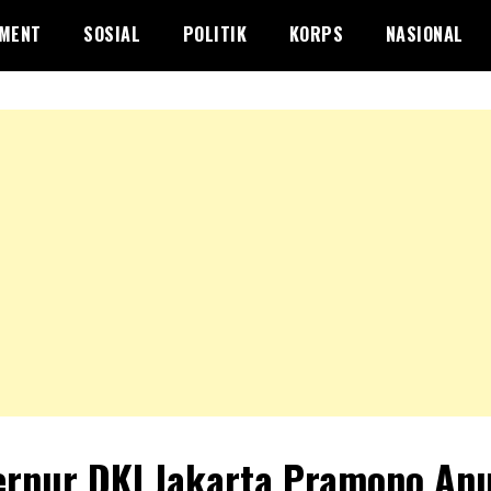
NMENT
SOSIAL
POLITIK
KORPS
NASIONAL
rnur DKI Jakarta Pramono An