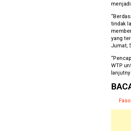
menjadi 
“Berdas
tindak 
memberi
yang ter
Jumat, 5
“Pencap
WTP unt
lanjutny
BACA
Faso