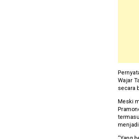
Pernyat
Wajar T
secara b
Meski m
Pramono
termasu
menjadi
“Yang b