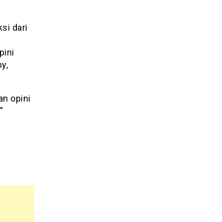
si dari
pini
y,
n opini
”