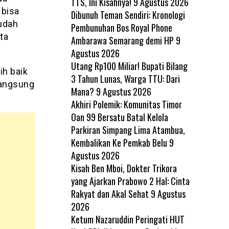
TTS, Ini Kisahnya!
9 Agustus 2026
 bisa
Dibunuh Teman Sendiri: Kronologi
sudah
Pembunuhan Bos Royal Phone
ta
Ambarawa Semarang demi HP
9
Agustus 2026
Utang Rp100 Miliar! Bupati Bilang
ih baik
3 Tahun Lunas, Warga TTU: Dari
langsung
Mana?
9 Agustus 2026
Akhiri Polemik: Komunitas Timor
Oan 99 Bersatu Batal Kelola
Parkiran Simpang Lima Atambua,
Kembalikan Ke Pemkab Belu
9
Agustus 2026
Kisah Ben Mboi, Dokter Trikora
yang Ajarkan Prabowo 2 Hal: Cinta
Rakyat dan Akal Sehat
9 Agustus
2026
Ketum Nazaruddin Peringati HUT