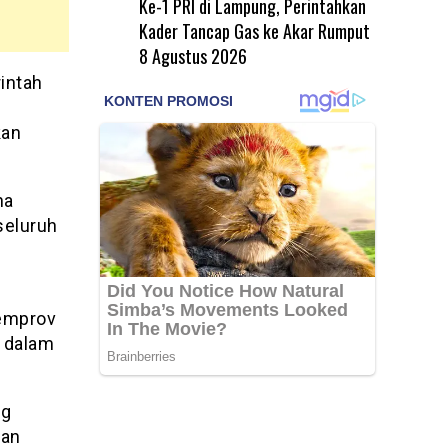
Ke-1 PRI di Lampung, Perintahkan
Kader Tancap Gas ke Akar Rumput
8 Agustus 2026
rintah
kan
na
seluruh
Pemprov
n dalam
ng
kan