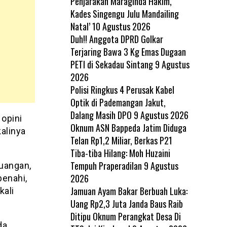
Penjarakan Maraginda Hakim,
Kades Singengu Julu Mandailing
Natal’
10 Agustus 2026
Duh!! Anggota DPRD Golkar
Terjaring Bawa 3 Kg Emas Dugaan
PETI di Sekadau Sintang
9 Agustus
2026
Polisi Ringkus 4 Perusak Kabel
Optik di Pademangan Jakut,
Dalang Masih DPO
9 Agustus 2026
opini
Oknum ASN Bappeda Jatim Diduga
alinya
Telan Rp1,2 Miliar, Berkas P21
Tiba-tiba Hilang: Moh Huzaini
Tempuh Praperadilan
9 Agustus
euangan,
2026
enahi,
Jamuan Ayam Bakar Berbuah Luka:
kali
Uang Rp2,3 Juta Janda Baus Raib
Ditipu Oknum Perangkat Desa Di
da