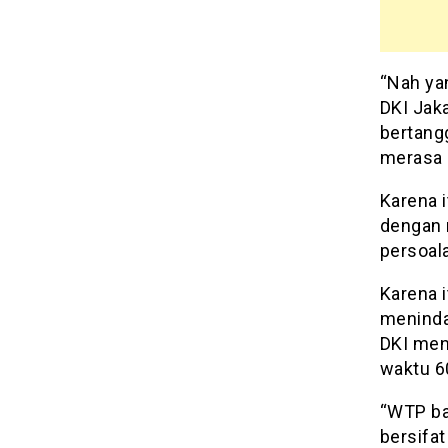
“Nah yan
DKI Jak
bertang
merasa 
Karena i
dengan r
persoala
Karena 
meninda
DKI men
waktu 60
“WTP ba
bersifa