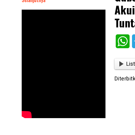
Akui
Gubernur
DKI
Tunt
Jakarta
Pramono
Anung
Wh
Akui
Masalah
Fasos-
List
Fasum
Belum
Diterbit
Tuntas