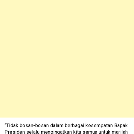
“Tidak bosan-bosan dalam berbagai kesempatan Bapak
Presiden selalu mengingatkan kita semua untuk marilah