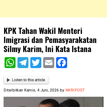
NKRIPOST – VOX POPULI PRO PATRIA
NKRIPOST
KPK Tahan Wakil Menteri
Imigrasi dan Pemasyarakatan
Silmy Karim, Ini Kata Istana
WhatsApp
Telegram
Twitter
Email
Facebook
Listen to this article
Diterbitkan Kamis, 4 Juni, 2026 by
NKRIPOST