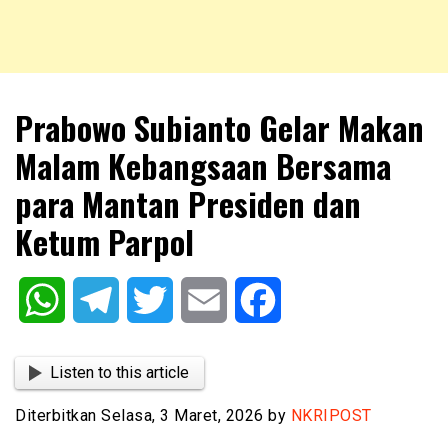
NKRIPOST – VOX POPULI PRO PATRIA
NKRIPOST
Prabowo Subianto Gelar Makan
Malam Kebangsaan Bersama
para Mantan Presiden dan
Ketum Parpol
WhatsApp
Telegram
Twitter
Email
Facebook
Listen to this article
Diterbitkan Selasa, 3 Maret, 2026 by
NKRIPOST