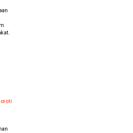
aan
am
kat.
oroti
nan