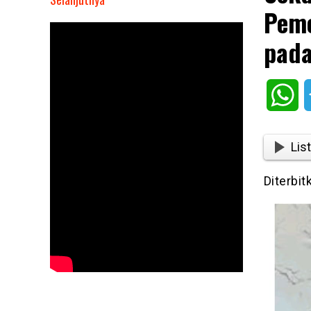
Peme
Sekdakab
Solok,
pada
Medison:
Pemerintahan
Yang
Wh
Kuat
Bertumpu
pada
List
Kolaborasi
dan
Diterbit
Integritas