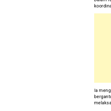
koordin
Ia meng
bergant
melaksa