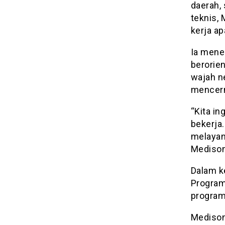
daerah,
teknis,
kerja ap
Ia menek
berorien
wajah n
mencerm
“Kita i
bekerja.
melayan
Medison
Dalam k
Program
program
Medison