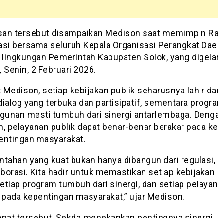
an tersebut disampaikan Medison saat memimpin Ra
asi bersama seluruh Kepala Organisasi Perangkat Dae
 lingkungan Pemerintah Kabupaten Solok, yang digelar
 Senin, 2 Februari 2026.
Medison, setiap kebijakan publik seharusnya lahir dar
ialog yang terbuka dan partisipatif, sementara progr
unan mesti tumbuh dari sinergi antarlembaga. Deng
n, pelayanan publik dapat benar-benar berakar pada k
entingan masyarakat.
tahan yang kuat bukan hanya dibangun dari regulasi, 
aborasi. Kita hadir untuk memastikan setiap kebijakan l
setiap program tumbuh dari sinergi, dan setiap pelaya
k pada kepentingan masyarakat,” ujar Medison.
apat tersebut, Sekda menekankan pentingnya sinergi,