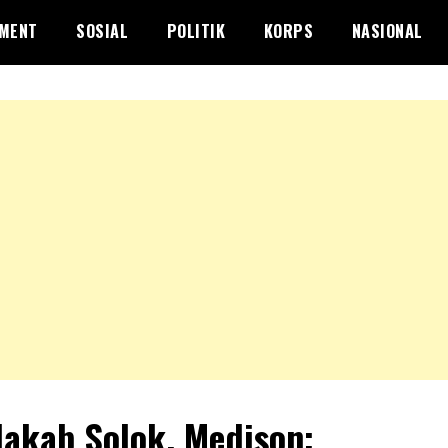
NMENT
SOSIAL
POLITIK
KORPS
NASIONAL
akab Solok, Medison: