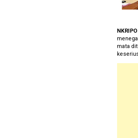
NKRIPO
menegas
mata dit
keseriu