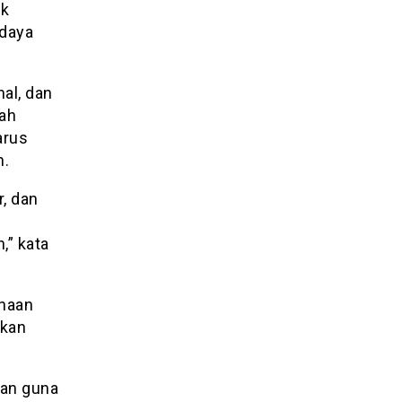
ek
udaya
al, dan
lah
arus
n.
, dan
,” kata
naan
nkan
gan guna