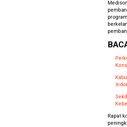
Medison
pembang
program
berkelan
pembang
BACA
Perk
Kons
Kabu
Indo
Sekd
Kebe
Rapat k
peningk