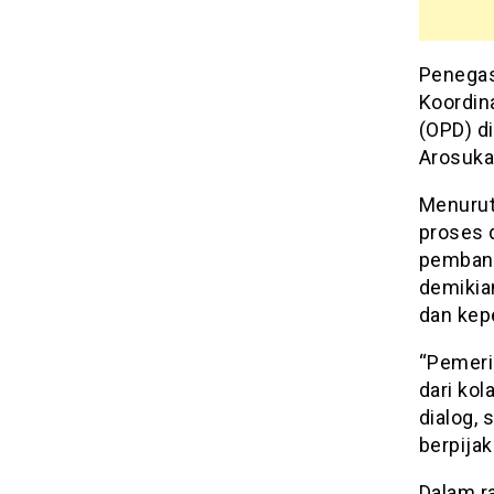
Penegas
Koordin
(OPD) di
Arosuka,
Menurut 
proses d
pembang
demikia
dan kep
“Pemerin
dari kol
dialog, 
berpija
Dalam r