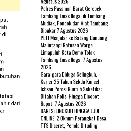
Agustus 2026
Polres Pasaman Barat Gerebek
Tambang Emas Ilegal di Tombang
pat
Mudiak, Pondok dan Alat Tambang
rah
Dibakar
7 Agustus 2026
 di
PETI Menjalar ke Batang Gunuang
Malintang! Ratusan Warga
Limapuluh Kota Demo Tolak
i
Tambang Emas Ilegal
7 Agustus
am
2026
an
Gara-gara Diduga Selingkuh,
ebutuhan
Karier 25 Tahun Sekda Konsel
Ichsan Porosi Runtuh Seketika:
Ditahan Polisi Hingga Dicopot
tetapi
Bupati
7 Agustus 2026
ahir dari
DARI SELINGKUH HINGGA JUDI
nan
ONLINE: 2 Oknum Perangkat Desa
TTS Diseret, Pemda Dituding