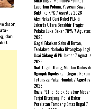
Bukittinggi Memanas: Pemkot
Laporkan Pidana, Yayasan Bawa
Bukti ke KPK
7 Agustus 2026
Aksi Nekat Curi Kabel PLN di
Jakarta Utara Berakhir Tragis:
Medison,
Pelaku Luka Bakar 70%
7 Agustus
ata-
2026
og, dan
Gagal Edarkan Sabu di Rutan,
kat.
Terdakwa Narkoba Ditangkap Lagi
Usai Sidang di PN Jakbar
7 Agustus
2026
Niat Tagih Utang, Mantan Kades di
Nganjuk Dipolisikan Gegara Rekam
Tetangga Pakai Handuk
7 Agustus
2026
Razia PETI di Solok Selatan: Medan
Terjal Diterjang, Polisi Bakar
Peralatan Tambang Emas Ilegal
7