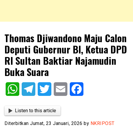
NKRIPOST – VOX POPULI PRO PATRIA
NKRIPOST
Thomas Djiwandono Maju Calon
Deputi Gubernur BI, Ketua DPD
RI Sultan Baktiar Najamudin
Buka Suara
WhatsApp
Telegram
Twitter
Email
Facebook
Listen to this article
Diterbitkan Jumat, 23 Januari, 2026 by
NKRIPOST