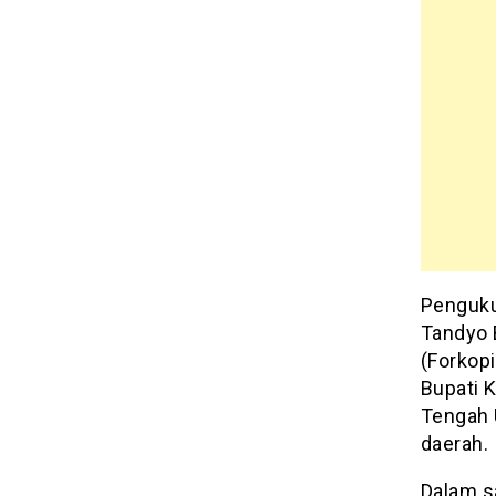
Penguku
Tandyo 
(Forkopi
Bupati 
Tengah 
daerah.
Dalam s