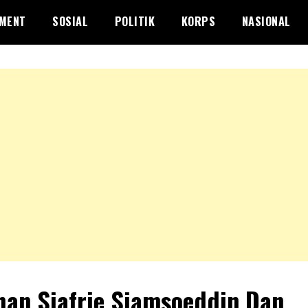
NMENT
SOSIAL
POLITIK
KORPS
NASIONAL
an Sjafrie Sjamsoeddin Dan