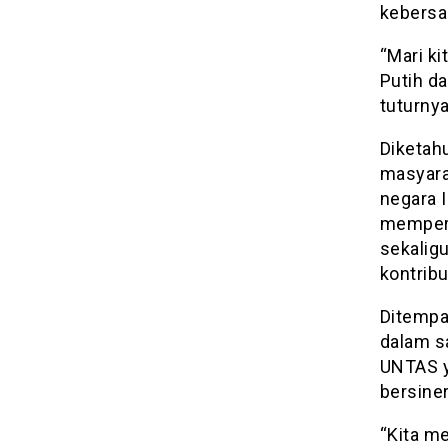
kebers
“Mari k
Putih da
tuturnya
Diketah
masyara
negara I
memperj
sekalig
kontrib
Ditempa
dalam s
UNTAS y
bersine
“Kita 