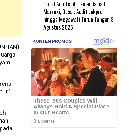
Hotel Artotel di Taman Ismail
Marzuki, Desak Audit Jakpro
hingga Megawati Turun Tangan
8
Agustus 2026
(UNHAN)
luarga
nyam
arena
ur,”
leh
han
 pada