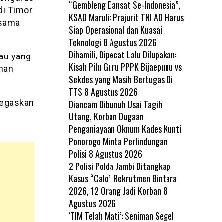
“Gembleng Dansat Se-Indonesia”,
di Timor
KSAD Maruli: Prajurit TNI AD Harus
rsama
Siap Operasional dan Kuasai
Teknologi
8 Agustus 2026
Dihamili, Dipecat Lalu Dilupakan:
au yang
Kisah Pilu Guru PPPK Bijaepunu vs
nhan
Sekdes yang Masih Bertugas Di
TTS
8 Agustus 2026
negaskan
Diancam Dibunuh Usai Tagih
Utang, Korban Dugaan
Penganiayaan Oknum Kades Kunti
Ponorogo Minta Perlindungan
Polisi
8 Agustus 2026
2 Polisi Polda Jambi Ditangkap
Kasus “Calo” Rekrutmen Bintara
2026, 12 Orang Jadi Korban
8
Agustus 2026
‘TIM Telah Mati’: Seniman Segel