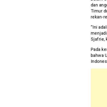
dan ang
Timur d
rekan-r
“Ini ad
menjadi
Sjafrie,
Pada ke
bahwa U
Indones