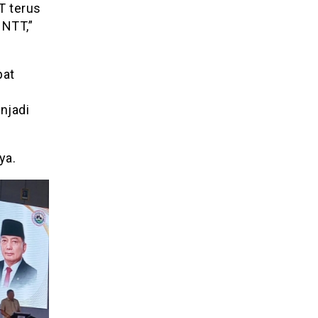
T terus
 NTT,”
pat
njadi
ya.