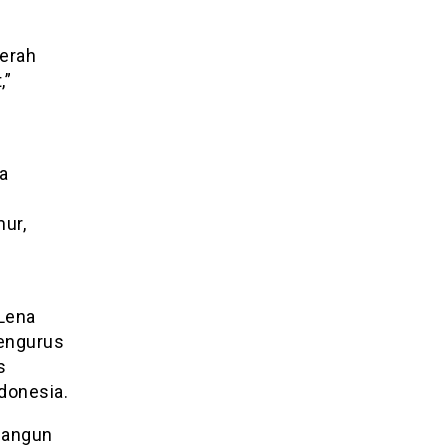
erah
,”
a
f
ur,
Lena
engurus
s
donesia.
bangun