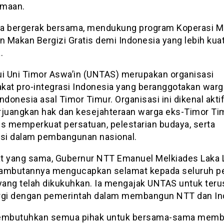
amaan.
ita bergerak bersama, mendukung program Koperasi M
n Makan Bergizi Gratis demi Indonesia yang lebih kuat
.
ui Uni Timor Aswa’in (UNTAS) merupakan organisasi
kat pro-integrasi Indonesia yang beranggotakan warg
ndonesia asal Timor Timur. Organisasi ini dikenal akti
uangkan hak dan kesejahteraan warga eks-Timor Tim
us memperkuat persatuan, pelestarian budaya, serta
usi dalam pembangunan nasional.
t yang sama, Gubernur NTT Emanuel Melkiades Laka 
ambutannya mengucapkan selamat kepada seluruh p
ang telah dikukuhkan. Ia mengajak UNTAS untuk teru
rgi dengan pemerintah dalam membangun NTT dan In
membutuhkan semua pihak untuk bersama-sama mem