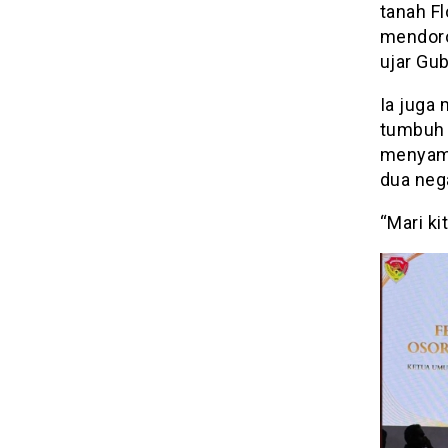
tanah F
mendoro
ujar Gub
Ia juga
tumbuh 
menyamp
dua neg
“Mari ki