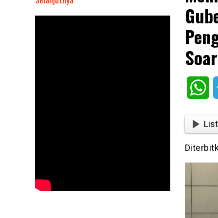
Gube
Menhan
Sjafrie
Peng
Sjamsoeddin
Dan
Soar
Gubernur
NTT
Hadiri
Wh
Pengukuhan
Pengurus
Untas,
List
Fernando
Osorio
Diterbit
Soares
Jadi
Ketua