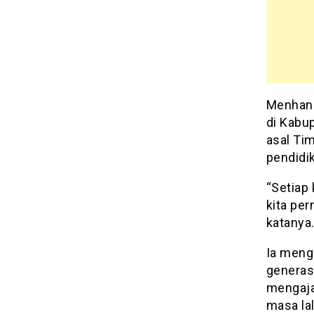
Menhan 
di Kabup
asal Ti
pendidik
“Setiap
kita pe
katanya
Ia meng
generas
mengaja
masa la