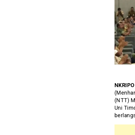
NKRIPO
(Menhan
(NTT) M
Uni Tim
berlang