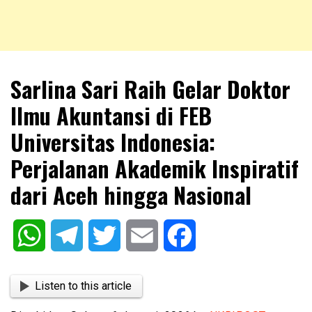
NKRIPOST – VOX POPULI PRO PATRIA
NKRIPOST
Sarlina Sari Raih Gelar Doktor
Ilmu Akuntansi di FEB
Universitas Indonesia:
Perjalanan Akademik Inspiratif
dari Aceh hingga Nasional
WhatsApp
Telegram
Twitter
Email
Facebook
Listen to this article