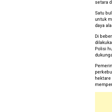
setara 
Satu bu
untuk m
daya al
Di beber
dilakuka
Polisi h
dukunga
Pemerin
perkebu
hektare
memper