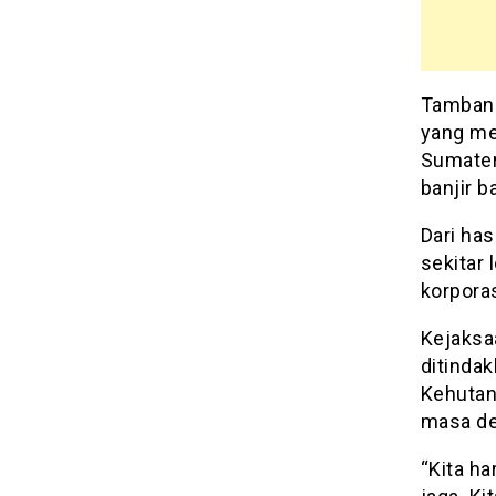
Tambang
yang me
Sumater
banjir b
Dari has
sekitar 
korpora
Kejaksa
ditinda
Kehutan
masa de
“Kita ha