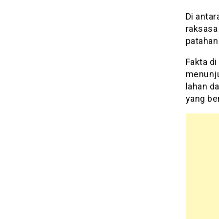
Di anta
raksasa
patahan
Fakta di
menunjuk
lahan d
yang be