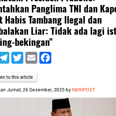
ntahkan Panglima TNI dan Kapo
t Habis Tambang Ilegal dan
alakan Liar: Tidak ada lagi ist
ing-bekingan”
atsApp
Telegram
Twitter
Email
Facebook
en to this article
tkan Jumat, 26 Desember, 2025 by
NKRIPOST