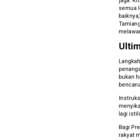
jaga. K
semua le
baiknya
Tamiang
melawan
Ulti
Langkah 
penangan
bukan h
bencana
Instruk
menyikat
lagi ist
Bagi Pr
rakyat 