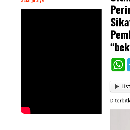
Peri
Ultimatum
Presiden
Sika
Prabowo:
Perintahkan
Pemb
Panglima
“bek
TNI
dan
Kapolri
Sikat
Wh
Habis
Tambang
Ilegal
List
dan
Pembalakan
Diterbi
Liar:
Tidak
ada