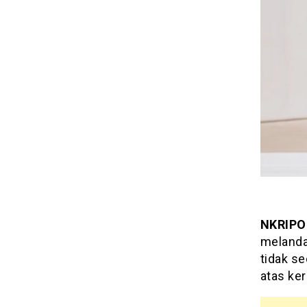
lagi
istilah
“beking-
bekingan”
NKRIPO
melanda
tidak s
atas ker