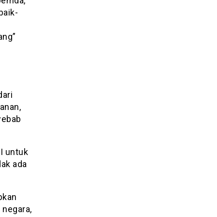
 pemda,
baik-
ang”
dari
manan,
yebab
I untuk
dak ada
bkan
 negara,