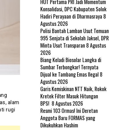
HUT Pertama PRI Jadi Momentum
Konsolidasi, DPC Kabupaten Solok
Hadiri Perayaan di Dharmasraya
8
Agustus 2026
Polisi Bantah Lamban Usut Temuan
995 Senjata di Sekolah Jaksel, DPR
Minta Usut Transparan
8 Agustus
2026
Biang Keladi Biosolar Langka di
Sumbar Terbongkar! Ternyata
Dijual ke Tambang Emas Ilegal
8
Agustus 2026
Garis Kemiskinan NTT Naik, Rokok
ang
Kretek Filter Masuk Hitungan
as, alam
BPS!
8 Agustus 2026
i rugi
Resmi 103 Ormas! Ini Deretan
Anggota Baru FORMAS yang
Dikukuhkan Hashim