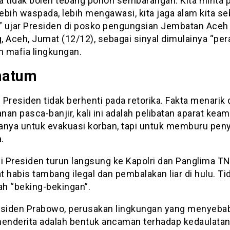
ita tidak boleh tebang pohon sembarangan. Kita minta
bih waspada, lebih mengawasi, kita jaga alam kita se
,” ujar Presiden di posko pengungsian Jembatan Aceh
, Aceh, Jumat (12/12), sebagai sinyal dimulainya “per
 mafia lingkungan.
matum
Presiden tidak berhenti pada retorika. Fakta menarik 
an pasca-banjir, kali ini adalah pelibatan aparat kea
anya untuk evakuasi korban, tapi untuk memburu pen
.
si Presiden turun langsung ke Kapolri dan Panglima TN
 habis tambang ilegal dan pembalakan liar di hulu. Ti
ilah “beking-bekingan”.
esiden Prabowo, perusakan lingkungan yang menyeba
menderita adalah bentuk ancaman terhadap kedaulatan