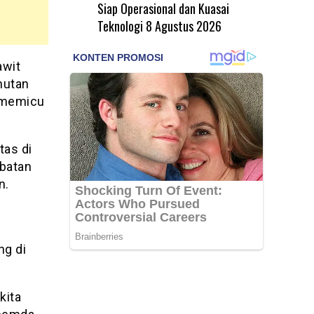
Siap Operasional dan Kuasai
Teknologi
8 Agustus 2026
awit
hutan
n memicu
tas di
ibatan
n.
ng di
kita