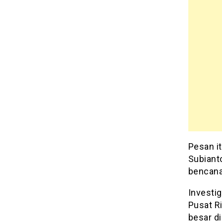
Pesan i
Subiant
bencana
Investi
Pusat R
besar d