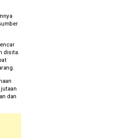
ennya
 sumber
gencar
 disita.
pat
arang.
ahaan
 jutaan
gan dan