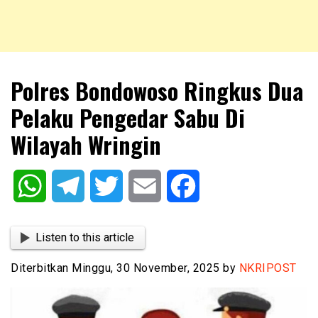
NKRIPOST – VOX POPULI PRO PATRIA
NKRIPOST
Polres Bondowoso Ringkus Dua
Pelaku Pengedar Sabu Di
Wilayah Wringin
WhatsApp
Telegram
Twitter
Email
Facebook
Listen to this article
Diterbitkan Minggu, 30 November, 2025 by
NKRIPOST