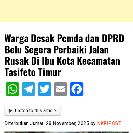
NKRIPOST – VOX POPULI PRO PATRIA
NKRIPOST
Warga Desak Pemda dan DPRD
Belu Segera Perbaiki Jalan
Rusak Di Ibu Kota Kecamatan
Tasifeto Timur
WhatsApp
Telegram
Twitter
Email
Facebook
Listen to this article
Diterbitkan Jumat, 28 November, 2025 by
NKRIPOST