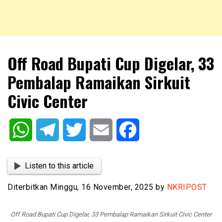
NKRIPOST – VOX POPULI PRO PATRIA
NKRIPOST
Off Road Bupati Cup Digelar, 33
Pembalap Ramaikan Sirkuit
Civic Center
WhatsApp
Telegram
Twitter
Email
Facebook
Listen to this article
Diterbitkan Minggu, 16 November, 2025 by
NKRIPOST
Off Road Bupati Cup Digelar, 33 Pembalap Ramaikan Sirkuit Civic Center