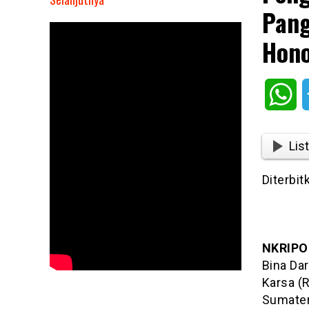
Pang
Penggunaan
Dana
Hono
BOS
SDS
Bina
Wh
Darma
Pangkatan
Tahun
List
2024-
2025
Diterbi
untuk
Honor
Dipertanyakan
NKRIPO
Bina Da
Karsa (
Sumater