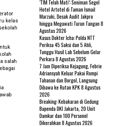
‘TIM Telah Mati’: Seniman Segel
Hotel Artotel di Taman Ismail
erator
Marzuki, Desak Audit Jakpro
ru kelas
hingga Megawati Turun Tangan
8
 sekolah
Agustus 2026
Kasus Dokter Icha: Polda NTT
Periksa 45 Saksi dan 5 Ahli,
untuk
Tunggu Hasil Lab Sebelum Gelar
kolah
Perkara
8 Agustus 2026
a salah
7 Jam Diperiksa Kejagung, Febrie
ebagai
Adriansyah Keluar Pakai Rompi
Tahanan dan Borgol, Langsung
Dibawa ke Rutan KPK
8 Agustus
ia
2026
jawab
Breaking: Kebakaran di Gedung
Bapenda DKI Jakarta, 20 Unit
Damkar dan 100 Personel
Dikerahkan
8 Agustus 2026