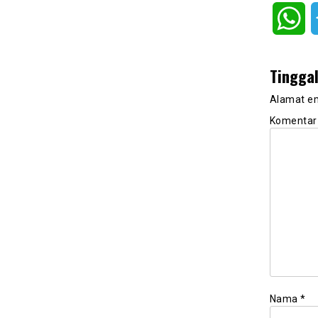
Wh
Tingga
Alamat em
Komenta
Nama
*