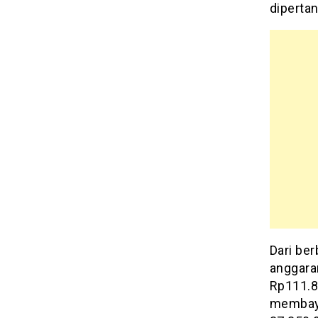
diperta
Dari be
anggara
Rp111.8
membaya