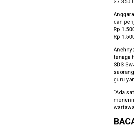
37.350.0
Anggara
dan pen
Rp 1.50
Rp 1.50
Anehnya
tenaga 
SDS Swa
seorang
guru ya
“Ada sat
menerim
wartawa
BACA