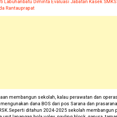
ti Labuhanbatu Diminta Evaluasi Jabatan Kasek SMKS
a Rantauprapat
aan membangun sekolah, kalau perawatan dan operas
 mengunakan dana BOS dari pos Sarana dan prasarana
 RSK.Seperti ditahun 2024-2025 sekolah membangun 
a unit lapangan bola voley, pavling block, gapura, taman