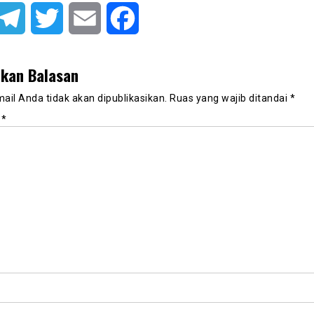
atsApp
Telegram
Twitter
Email
Facebook
lkan Balasan
ail Anda tidak akan dipublikasikan.
Ruas yang wajib ditandai
*
r
*