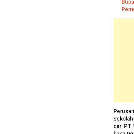
Bupa
Pemd
Perusah
sekolah
dari PT
baca tig