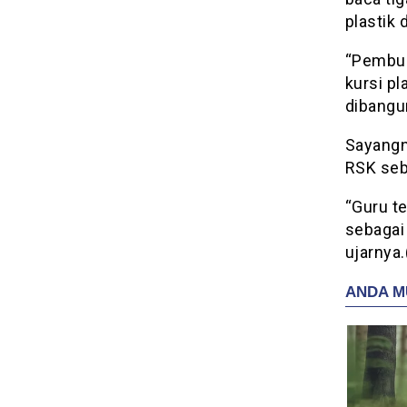
plastik 
“Pembua
kursi pl
dibangu
Sayangn
RSK seba
“Guru t
sebagai
ujarnya