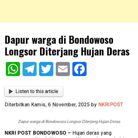
NKRIPOST – VOX POPULI PRO PATRIA
NKRIPOST
Dapur warga di Bondowoso
Longsor Diterjang Hujan Deras
WhatsApp
Telegram
Twitter
Email
Facebook
Listen to this article
Diterbitkan Kamis, 6 November, 2025 by
NKRIPOST
Dapur warga di Bondowoso Longsor Diterjang Hujan Deras
NKRI POST BONDOWOSO –
Hujan deras yang