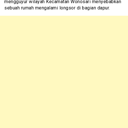
mengguyur wilayah Kecamatan Wonosari menyebabkan
sebuah rumah mengalami longsor di bagian dapur.